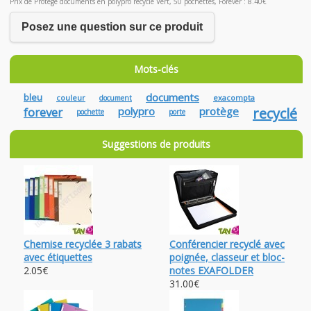
Prix de Protège documents en polypro recyclé Vert, 50 pochettes, Forever : 8.40€
Posez une question sur ce produit
Mots-clés
documents
bleu
couleur
exacompta
document
forever
polypro
protège
recyclé
pochette
porte
Suggestions de produits
Chemise recyclée 3 rabats
Conférencier recyclé avec
avec étiquettes
poignée, classeur et bloc-
2.05€
notes EXAFOLDER
31.00€