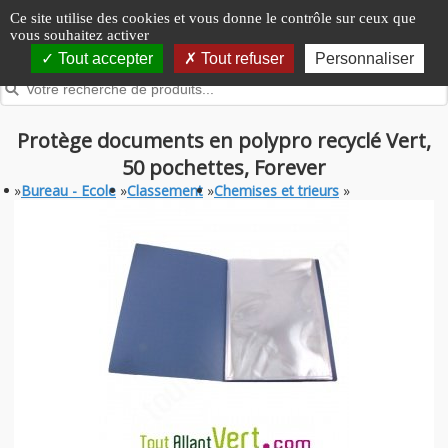
Panneau de gestion des cookies
Ce site utilise des cookies et vous donne le contrôle sur ceux que
vous souhaitez activer
Tout accepter
Tout refuser
Personnaliser
Protège documents en polypro recyclé Vert,
50 pochettes, Forever
»
Bureau - Ecole
»
Classement
»
Chemises et trieurs
»