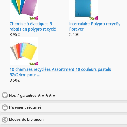
Chemise à élastiques 3
Intercalaire Polypro recyclé,
rabats en polypro recyclé
Forever
3.95€
2.40€
10 chemises recyclées Assortiment 10 couleurs pastels
32x24cm pour ...
3.50€
★★★★★
Nos 7 garanties
click
Paiement sécurisé
to
expand
click
Modes de Livraison
contents
to