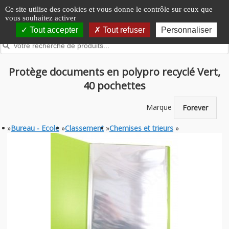
Panneau de gestion des cookies
Ce site utilise des cookies et vous donne le contrôle sur ceux que
vous souhaitez activer
Tout accepter
Tout refuser
Personnaliser
Protège documents en polypro recyclé Vert,
40 pochettes
Marque
Forever
»
Bureau - Ecole
»
Classement
»
Chemises et trieurs
»