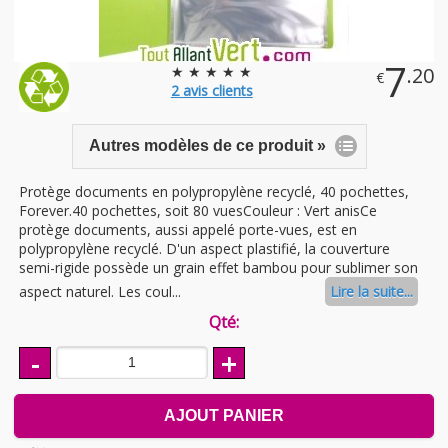
7
★ ★ ★ ★ ★
.20
€
2
avis clients
Autres modèles de ce produit »
Protège documents en polypropylène recyclé, 40 pochettes,
Forever.40 pochettes, soit 80 vuesCouleur : Vert anisCe
protège documents, aussi appelé porte-vues, est en
polypropylène recyclé. D'un aspect plastifié, la couverture
semi-rigide possède un grain effet bambou pour sublimer son
aspect naturel. Les coul...
Lire la suite...
Qté:
-
+
AJOUT PANIER