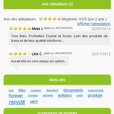
Avis utilisateurs (2)
Avis des utilisateurs
Moyenne: 4.5/5 (sur 2 avis )
Afficher l'attestation
Alves I.
posté sur AVIS-VERIFIES
02/05/2014
Tres bien. Pochettes Crystal et lisses. Loin des produits de
base et de leur qualité médiocre...
Line C.
posté sur AVIS-VERIFIES
26/07/2013
Aurait été en core mieux en carton...
Mots-clés
documents
bleu
couleur
exacompta
anis
document
forever
polypro
protège
orange
pochette
porte
recyclé
vert
Suggestions de produits