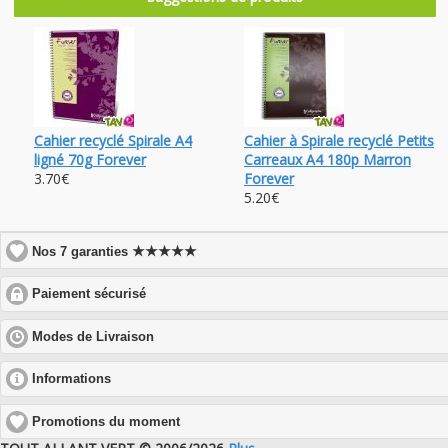
Cahier recyclé Spirale A4
Cahier à Spirale recyclé Petits
ligné 70g Forever
Carreaux A4 180p Marron
3.70€
Forever
5.20€
★★★★★
Nos 7 garanties
click
Paiement sécurisé
to
expand
click
Modes de Livraison
contents
to
expand
click
Informations
contents
to
expand
Promotions du moment
contents