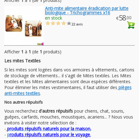
Afficher
1
à
1
(de
1
produits)
Anti-mite alimentaire éradication par lutte
biologique - Trichogrammes x16
58
.00
en stock
€
22 avis
Afficher
1
à
1
(de
1
produits)
Les mites Textiles
Si les mites sont logées dans vos armoires à vêtements, cartons
de stockage de vêtements... il s'agit de Mites textiles. Les Mites
textiles et les Mites alimentaires sont deux espèces différentes.
Pour éliminer les mites vestimentaires, il faut utiliser des
pièges
anti-mites textiles
.
Nos autres répulsifs
Vous recherchez
d'autres répulsifs
pour chiens, chat, souris,
guêpes, carfards, mouches, moustiques, acariens... ? Nous vous
invitons à visiter notre sélection de :
-
produits répulsifs naturels pour la maison.
-
p
roduits répulsifs naturels pour le voyage
.