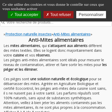
Panneau de gestion des cookies
Ce site utilise des cookies et vous donne le contrôle sur ceux que
vous souhaitez activer
Tout accepter
Tout refuser
Personnaliser
»
Protection naturelle insectes
»
Anti-Mites alimentaires
»
Anti-Mites alimentaires
Les
mites alimentaires
, qui
s'attaquent aux aliments
diffèrent
des mites textiles. Elles se logent donc majoritairement dans
votre
cuisine
et vos
réserves
.
Les pièges anti-mites alimentaires sont idéals pour mesurer le
niveau de contamination, attirer et faire sortir les mites pour
les
piéger et les éliminer.
Ces pièges sont
une solution naturelle et écologique
pour se
débarrasser des mites. Agréée en Agriculture Biologique et
certifié Ecocontrol, les pièges anti-mites dela cuisine sont sains,
il s ne nuisent pas à votre santé. Les parfums répulsifs sont
100% naturels, sans ajout de substances synthétiques.
Attention, veillez à bien jeter les aliments contaminés pas les
mites alimentaires, ils ne sont plus propres à la consommation.