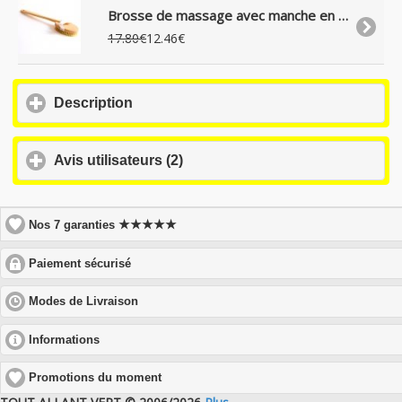
Brosse de massage avec manche en bois et soie naturelle, 43 cm
17.80€
12.46€
click
Description
to
expand
contents
click
Avis utilisateurs (2)
to
expand
contents
★★★★★
Nos 7 garanties
click
Paiement sécurisé
to
expand
click
Modes de Livraison
contents
to
expand
click
Informations
contents
to
expand
Promotions du moment
contents