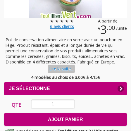
★ ★ ★ ★ ★
A partir de
3
6
avis clients
.00
€
/unité
Pot de conservation alimentaire en verre avec un bouchon en
liège. Produit résistant, épais et à longue durée de vie qui
permet une conservation de vos produits alimentaires secs
comme les céreales, graines, biscuits, épices... achetés en vrac.
Disponible en 4 différentes capacités. Fabriqué en Europe.
Lire la suite...
4 modèles au choix
de 3.00€ à 4.15€
CLICK
JE SÉLECTIONNE
TO
EXPAND
CONTENTS
QTE
AJOUT PANIER