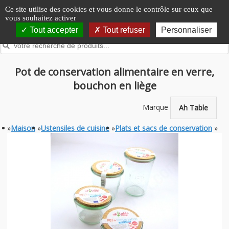
Panneau de gestion des cookies
Ce site utilise des cookies et vous donne le contrôle sur ceux que
vous souhaitez activer
Tout accepter
Tout refuser
Personnaliser
Pot de conservation alimentaire en verre,
bouchon en liège
Marque
Ah Table
»
Maison
»
Ustensiles de cuisine
»
Plats et sacs de conservation
»