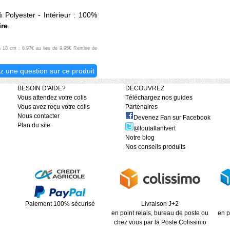
 Polyester - Intérieur : 100%
ire
.
ch 18 cm : 6.97€ au lieu de 9.95€ Remise de
z une question sur ce produit
BESOIN D'AIDE?
DECOUVREZ
Vous attendez votre colis
Téléchargez nos guides
Vous avez reçu votre colis
Partenaires
Nous contacter
Devenez Fan sur Facebook
Plan du site
@toutallantvert
Notre blog
Nos conseils produits
Paiement 100% sécurisé
Livraison J+2
en point relais, bureau de poste ou
en p
chez vous par la Poste Colissimo