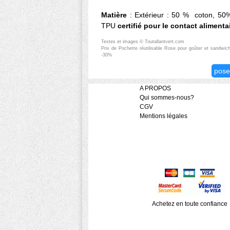
Matière
: Extérieur : 50 % coton, 50%
TPU
certifié pour le contact alimenta
Textes et images © Toutallantvert.com
Prix de Pochette réutilisable Rose pour goûter et sandwi
-30%
pose
A PROPOS
Qui sommes-nous?
CGV
Mentions légales
Achetez en toute confiance