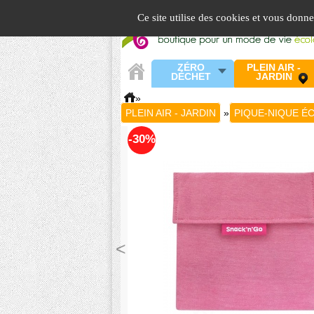
Panneau de gestion des cookies
Ce site utilise des cookies et vous donn
ZÉRO
PLEIN AIR -
DÉCHET
JARDIN
»
PLEIN AIR - JARDIN
»
PIQUE-NIQUE É
-30%
<