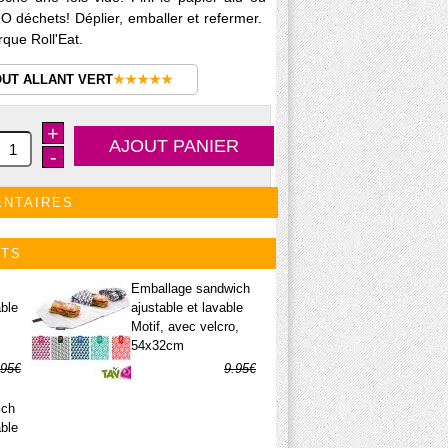
O déchets! Déplier, emballer et refermer.
que Roll'Eat.
OUT ALLANT VERT
★★★★★
+
-
ENTAIRES
ITS
Emballage sandwich
able
ajustable et lavable
Motif, avec velcro,
54x32cm
.95€
9.95€
.97€
6.97€
ich
able