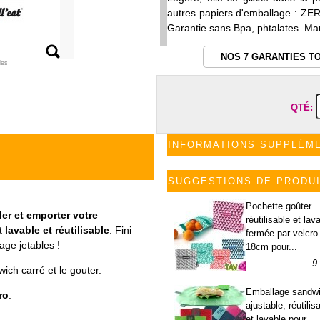
autres papiers d'emballage : ZER
Garantie sans Bpa, phtalates. Mar
NOS 7 GARANTIES T
les
QTÉ:
INFORMATIONS SUPPLÉM
SUGGESTIONS DE PRODU
Pochette goûter
er et emporter votre
réutilisable et lav
st
lavable et réutilisable
. Fini
fermée par velcro
age jetables !
18cm pour...
9
ich carré et le gouter.
5
Emballage sandw
ro
.
ajustable, réutilis
et lavable pour