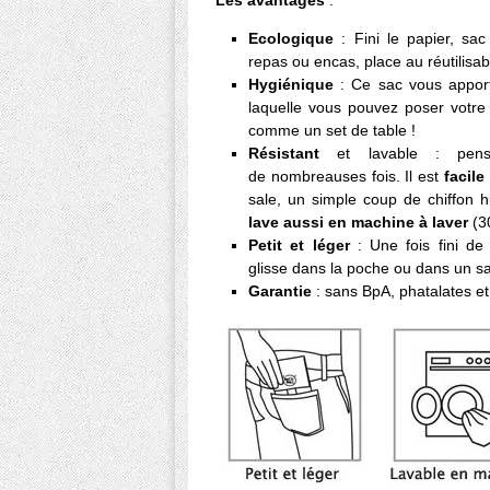
Les avantages
:
Ecologique
: Fini le papier, sa
repas ou encas, place au réutilisab
Hygiénique
: Ce sac vous appo
laquelle vous pouvez poser votr
comme un set de table !
Résistant
et lavable : pens
de nombreauses fois. Il est
facile
sale, un simple coup de chiffon hu
lave aussi en machine à laver
(3
Petit et léger
: Une fois fini d
glisse dans la poche ou dans un s
Garantie
: sans BpA, phatalates e