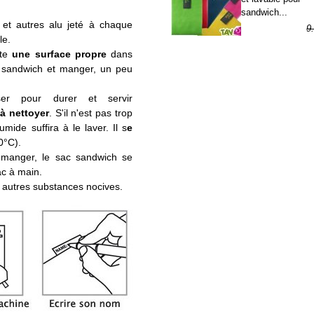
sandwich...
c et autres alu jeté à chaque
9
le.
6
rte
une surface propre
dans
e sandwich et manger, un peu
er pour durer et servir
 à nettoyer
. S'il n'est pas trop
mide suffira à le laver. Il s
e
0°C).
e manger, le sac sandwich se
ac à main.
t autres substances nocives.