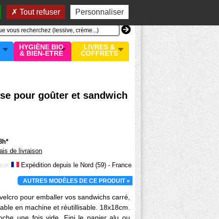
n compte
MON PANIER
0 article
Tout refuser
Personnaliser
HYGIÈNE BIO
LIVRES &
& BIEN-ETRE
COFFRETS
ose pour goûter et sandwich
8h*
rais de livraison
Expédition depuis le Nord (59) - France
EUF
AUTRES MODÈLES DE CE PRODUIT »
elcro pour emballer vos sandwichs carré,
vable en machine et réutillisable. 18x18cm.
oche une fois vide. Fini le papier alu ou