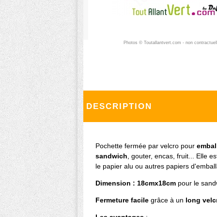
Photos © Toutallantvert.com - non contractuel
DESCRIPTION
Pochette fermée par velcro pour
emball
sandwich
, gouter, encas, fruit... Elle e
le papier alu ou autres papiers d'emball
Dimension : 18cmx18cm
pour le sandw
Fermeture facile
grâce à un
long velc