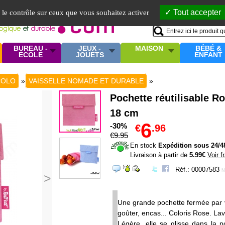
Mo
Tout accepter
e le contrôle sur ceux que vous souhaitez activer
BUREAU -
JEUX -
MAISON
BÉBÉ &
ECOLE
JOUETS
ENFANT
COLO
»
VAISSELLE NOMADE ET DURABLE
»
Pochette réutilisable R
18 cm
6
-30%
€
.96
€
9
.95
En stock
Expédition sous 24/4
Livraison à partir de
5.99€
Voir f
Réf.: 00007583
N
>
Une grande pochette fermée par v
goûter, encas... Coloris Rose. La
Légère, elle se glisse dans la p