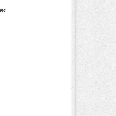
.95€
.97€