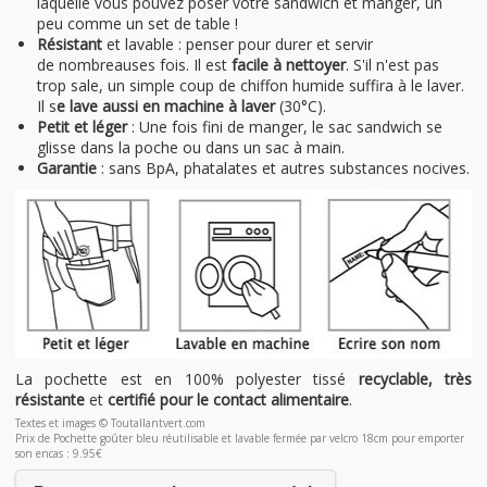
laquelle vous pouvez poser votre sandwich et manger, un
peu comme un set de table !
Résistant
et lavable : penser pour durer et servir
de nombreauses fois. Il est
facile à nettoyer
. S'il n'est pas
trop sale, un simple coup de chiffon humide suffira à le laver.
Il s
e lave aussi en machine à laver
(30°C).
Petit et léger
: Une fois fini de manger, le sac sandwich se
glisse dans la poche ou dans un sac à main.
Garantie
: sans BpA, phatalates et autres substances nocives.
La pochette est en 100% polyester tissé
recyclable, très
résistante
et
certifié pour le contact alimentaire
.
Textes et images © Toutallantvert.com
Prix de Pochette goûter bleu réutilisable et lavable fermée par velcro 18cm pour emporter
son encas : 9.95€