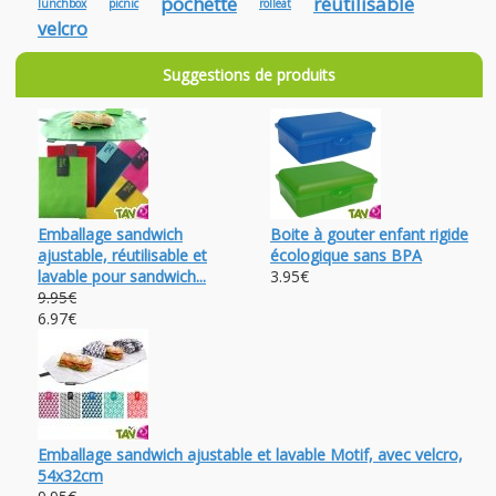
pochette
réutilisable
lunchbox
picnic
rolleat
velcro
Suggestions de produits
Emballage sandwich
Boite à gouter enfant rigide
ajustable, réutilisable et
écologique sans BPA
lavable pour sandwich...
3.95€
9.95€
6.97€
Emballage sandwich ajustable et lavable Motif, avec velcro,
54x32cm