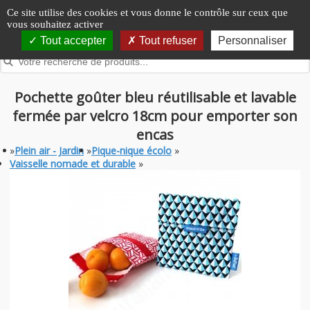
Panneau de gestion des cookies
Ce site utilise des cookies et vous donne le contrôle sur ceux que
vous souhaitez activer
Tout accepter
Tout refuser
Personnaliser
Pochette goûter bleu réutilisable et lavable
fermée par velcro 18cm pour emporter son
encas
»
Plein air - Jardin
»
Pique-nique écolo
»
Vaisselle nomade et durable
»