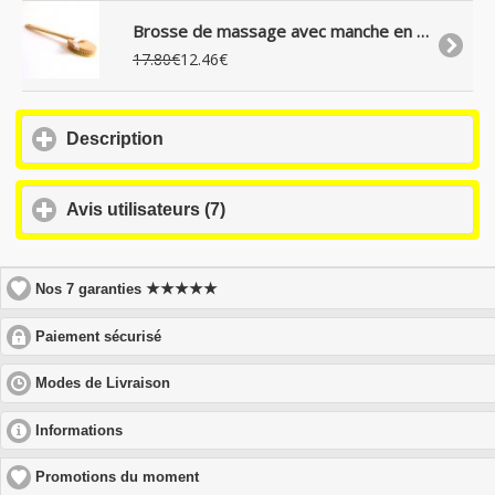
Brosse de massage avec manche en bois et soie naturelle, 43 cm
17.80€
12.46€
click
Description
to
expand
contents
click
Avis utilisateurs (7)
to
expand
contents
★★★★★
Nos 7 garanties
click
Paiement sécurisé
to
expand
click
Modes de Livraison
contents
to
expand
click
Informations
contents
to
expand
Promotions du moment
contents