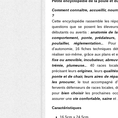
Petite encyclopédie de la poule et du 
Comment connaître, accueillir, nourri
?
Cette encyclopédie rassemble les répo
questions que se posent les éleveurs 
débutants ou avertis :
anatomie de la
comportement, ponte, prédateurs,
poulailler, réglementation..
. Pour
d'autonomie, 16 fiches techniques d
réaliser soi-même, grâce aux plans et ex
fixe ou amovible, incubateur, abreu
trémie, plumeuse..
. 40 races local
précisant leurs
origines
, leurs
qualité
ponte et de chair, leurs aires de répa
les procurer
, le tout accompagné d'
fervents défenseurs de races locales, d
pour
bien choisir
les prochaines occu
assurer une
vie confortable, saine
et 
Caractéristiques
16.5cm x 24.5cm