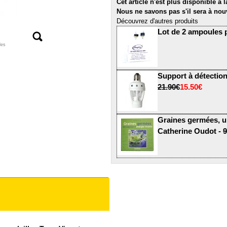
Cet article n'est plus disponible à 
Nous ne savons pas s'il sera à nou
Découvrez d'autres produits
Lot de 2 ampoules 
les
Support à détectio
21.90€
15.50€
Graines germées, u
Catherine Oudot -
9