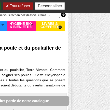
n compte
MON PANIER
0 article
Tout refuser
Personnaliser
HYGIÈNE BIO
LIVRES &
& BIEN-ETRE
COFFRETS
a poule et du poulailler de
et du poulailler, Terre Vivante. Comment
ger, soigner ses poules ? Cette encyclopédie
ées à toutes les questions que se posent
s soient débutants ou avertis : anatomie de
plus partie de notre catalogue