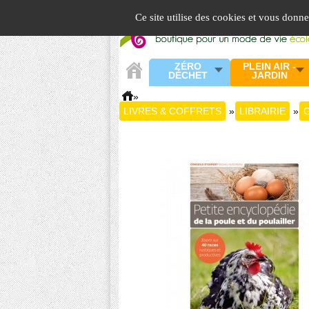
Panneau de gestion des cookies
Ce site utilise des cookies et vous donn
ZÉRO
PLEIN AIR -
DÉCHET
JARDIN
»
LIVRES & COFFRETS
»
LIBRAIRIE
»