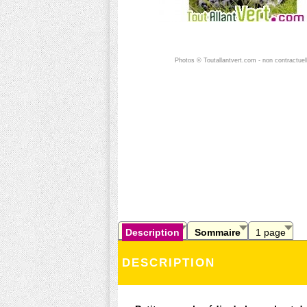
Photos © Toutallantvert.com - non contractuel
Description
Sommaire
1 page
DESCRIPTION