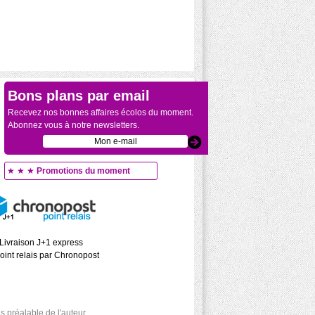
Bons plans par email
Recevez nos bonnes affaires écolos du moment.
Abonnez vous à notre newsletters.
★ ★ ★
Promotions du moment
Livraison J+1 express
oint relais par Chronopost
 préalable de l'auteur.