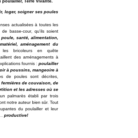
poulailler, Terre Vivante.
r, loger, soigner ses poules
nses actualisées à toutes les
de basse-cour, qu'ils soient
 poule, santé, alimentation,
 matériel, aménagement du
 les bricoleurs en quête
étaillent des aménagements à
plications fournis :
poulailler
voir à poussins, mangeoire à
es de poules sont décrites,
s fermières de couvaison, de
rtition et les adresses où se
un palmarès établi par trois
ont notre auteur bien sûr. Tout
pantes du poulailler et leur
...
productive!