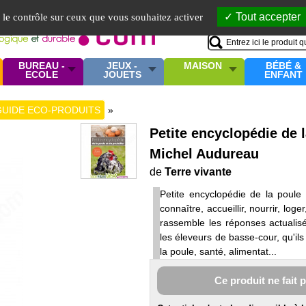
Mo
Tout accepter
e le contrôle sur ceux que vous souhaitez activer
BUREAU -
JEUX -
MAISON
BÉBÉ &
ECOLE
JOUETS
ENFANT
GUIDE ECO-PRODUITS
»
Petite encyclopédie de l
Michel Audureau
de
Terre vivante
Petite encyclopédie de la poule 
connaître, accueillir, nourrir, lo
rassemble les réponses actualis
les éleveurs de basse-cour, qu'il
la poule, santé, alimentat...
Ce produit ne fait 