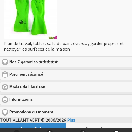
Plan de travail, tables, salle de bain, éviers... , garder propres et
nettoyer les surfaces de la maison.
★★★★★
Nos 7 garanties
click
Paiement sécurisé
to
expand
click
Modes de Livraison
contents
to
expand
click
Informations
contents
to
expand
Promotions du moment
contents
TOUT ALLANT VERT © 2006/2026
Plus
Version Mobile
Version Bureau