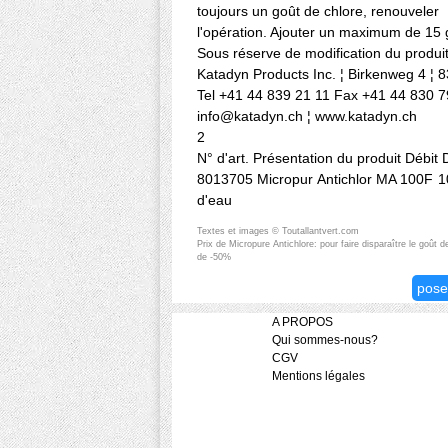
toujours un goût de chlore, renouveler
l'opération. Ajouter un maximum de 15 g
Sous réserve de modification du produit
Katadyn Products Inc. ¦ Birkenweg 4 ¦ 8
Tel +41 44 839 21 11 Fax +41 44 830 7
info@katadyn.ch
¦
www.katadyn.ch
2
N° d'art. Présentation du produit Débit
8013705 Micropur Antichlor MA 100F 10 
d'eau
Textes et images © Toutallantvert.com
Prix de Micropure Antichlore: pour faire disparaître le goût 
de -50%
pose
A PROPOS
Qui sommes-nous?
CGV
Mentions légales