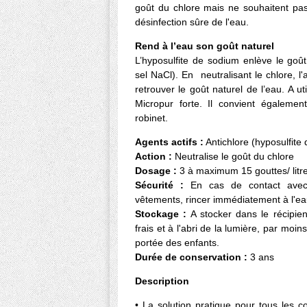
goût du chlore mais ne souhaitent pa
désinfection sûre de l'eau.
Rend à l’eau son goût naturel
L’hyposulfite de sodium enlève le goû
sel NaCl). En neutralisant le chlore, l
retrouver le goût naturel de l’eau. A ut
Micropur forte. Il convient égalemen
robinet.
Agents actifs :
Antichlore (hyposulfite
Action :
Neutralise le goût du chlore
Dosage :
3 à maximum 15 gouttes/ litre
Sécurité :
En cas de contact avec
vêtements, rincer immédiatement à l'ea
Stockage :
A stocker dans le récipien
frais et à l'abri de la lumière, par mo
portée des enfants.
Durée de conservation :
3 ans
Description
• La solution pratique pour tous les