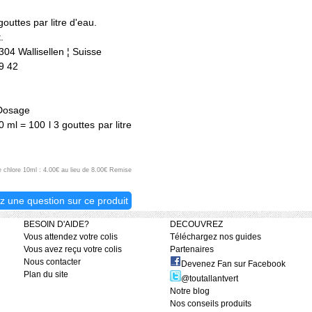
outtes par litre d'eau.
.
304 Wallisellen ¦ Suisse
9 42
 Dosage
ml = 100 l 3 gouttes par litre
de chlore 10ml : 4.00€ au lieu de 8.00€ Remise
z une question sur ce produit
BESOIN D'AIDE?
DECOUVREZ
Vous attendez votre colis
Téléchargez nos guides
Vous avez reçu votre colis
Partenaires
Nous contacter
Devenez Fan sur Facebook
Plan du site
@toutallantvert
Notre blog
Nos conseils produits