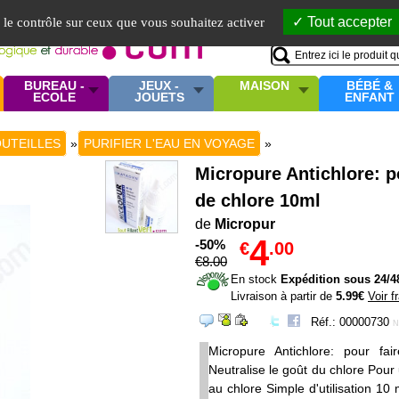
Mo
Tout accepter
e le contrôle sur ceux que vous souhaitez activer
BUREAU -
JEUX -
MAISON
BÉBÉ &
ECOLE
JOUETS
ENFANT
UTEILLES
»
PURIFIER L'EAU EN VOYAGE
»
Micropure Antichlore: po
de chlore 10ml
de
Micropur
4
-50%
€
.00
€
8
.00
En stock
Expédition sous 24/4
Livraison à partir de
5.99€
Voir f
Réf.: 00000730
N
Micropure Antichlore: pour fa
Neutralise le goût du chlore Pour
au chlore Simple d'utilisation 10 