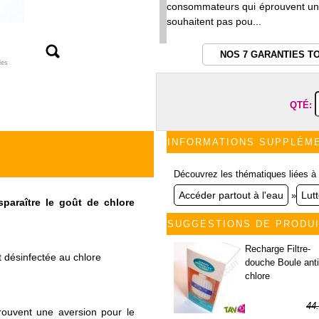
consommateurs qui éprouvent une
souhaitent pas pou...
NOS 7 GARANTIES T
les
QTÉ:
INFORMATIONS SUPPLÉM
Découvrez les thématiques liées à 
Accéder partout à l'eau
Lutt
»
sparaître le goût de chlore
SUGGESTIONS DE PRODU
Recharge Filtre-
 désinfectée au chlore
douche Boule anti
chlore
44
rouvent une aversion pour le