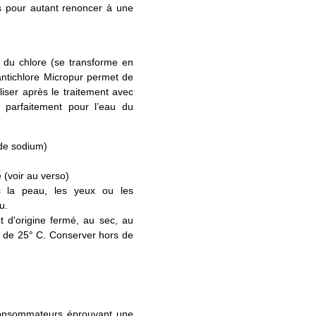
30
s pour autant renoncer à une
t du chlore (se transforme en
'antichlore Micropur permet de
iliser après le traitement avec
t parfaitement pour l’eau du
 de sodium)
 (voir au verso)
 la peau, les yeux ou les
u.
t d'origine fermé, au sec, au
ins de 25° C. Conserver hors de
 consommateurs éprouvant une