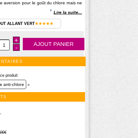
 aversion pour le goût du chlore mais ne
Lire la suite...
OUT ALLANT VERT
★★★★★
+
-
ENTAIRES
ce produit:
e anti-chlore
»
ITS
-
.00€