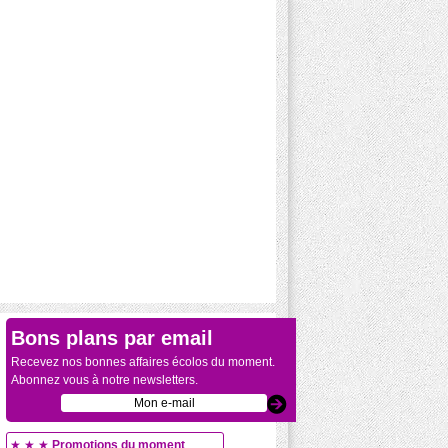
Bons plans par email
Recevez nos bonnes affaires écolos du moment.
Abonnez vous à notre newsletters.
★ ★ ★
Promotions du moment