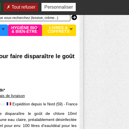
n compte
MON PANIER
0 article
Tout refuser
Personnaliser
HYGIÈNE BIO
LIVRES &
& BIEN-ETRE
COFFRETS
ur faire disparaître le goût
8h*
rais de livraison
Expédition depuis le Nord (59) - France
EUF
ire disparaître le goût de chlore 10ml
 une eau claire, préalablement désinfectée
ml pour env. 100 litres d'eauIdéal pour les