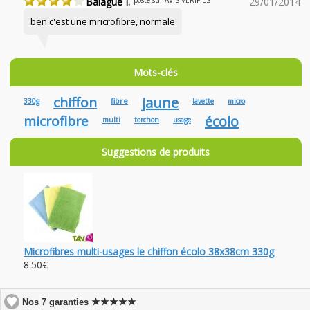
Balagué I.
29/01/2014
ben c'est une mricrofibre, normale
Mots-clés
chiffon
jaune
fibre
330g
lavette
micro
microfibre
écolo
multi
torchon
usage
Suggestions de produits
Microfibres multi-usages le chiffon écolo 38x38cm 330g
8.50€
★★★★★
Nos 7 garanties