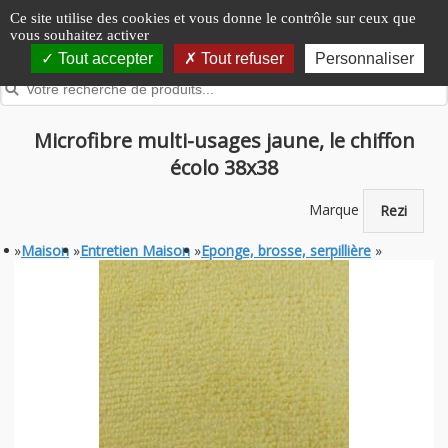
Panneau de gestion des cookies
Ce site utilise des cookies et vous donne le contrôle sur ceux que
vous souhaitez activer
Tout accepter
Tout refuser
Personnaliser
Microfibre multi-usages jaune, le chiffon
écolo 38x38
Marque
Rezi
»
Maison
»
Entretien Maison
»
Eponge, brosse, serpillière
»