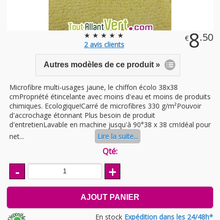
8
★ ★ ★ ★ ★
.50
€
2
avis clients
Autres modèles de ce produit »
Microfibre multi-usages jaune, le chiffon écolo 38x38
cmPropriété étincelante avec moins d'eau et moins de produits
chimiques. Ecologique!Carré de microfibres 330 g/m²Pouvoir
d'accrochage étonnant Plus besoin de produit
d'entretienLavable en machine jusqu'à 90°38 x 38 cmIdéal pour
net...
Lire la suite...
Qté:
-
+
AJOUT PANIER
En stock
Expédition dans les 24/48h*