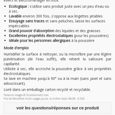
éviers et électroménager en inox.
Ecologique :
s'utilise sans produit juste avec un peu d'eau ou
à sec.
Lavable
environ 300 fois, s'oppose aux lingettes jetables
Essuyage sans traces
et sans peluches, laisse les surfaces
impéccables
Grand pouvoir d'absorption
des liquides et des graisses
Excellentes propriétés électrostatiques
(pour les poussières)
Idéale pour les personnes allergiques
à la poussière
Mode d'emploi
Humidifier la surface à nettoyer, ou la microfibre par une légère
pulvérisation (de l'eau suffit), elle retient la salissure par
capillarité.
Utilisée à sec, elle accroche la poussière grâce à ses propriétés
électrostatiques.
Se lave en machine jusqu'à 90° ou à la main (sans javel et sans
adoucissant).
Livré dans un emballage carton recyclé et recyclable.
Textes et images © Toutallantvert.com
Prix de Microfibre multi-usages jaune, le chiffon écolo 38x38 : 8.50€
voir les questions/réponses sur ce produit