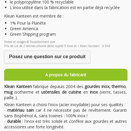
le polypropylène 100 % recyclable
L'inox utilisé dans la fabrication est en partie déjà recyclée
Klean Kanteen est membre de :
1% Pour la Planète
Green America
Green Shipping program
Textes et images © Toutallantvert.com
Prix de Lot de 2 tétines silicone débit rapide 9 mois et + Klean Kanteen : 6.95€
Posez une question sur ce produit
A propos du fabricant
Klean Kanteen
fabrique depauis 2004 des
gourdes inox
,
thermo
,
mug
isotherme et
ustensiles de cuisine
en
inox
(verre, tasses,
paille..).
Klean Kanteen a choisi l'inox (acier inoydable) pour ses qualités :
-
matériau sain
car il ne nécessite pas de revêtement. Garanti
sans Bisphénol A, sans toxines : 100% inox !
-
durable
: l'inox est très solide et confère aux gourdes et autres
accessoires une forte longévité.