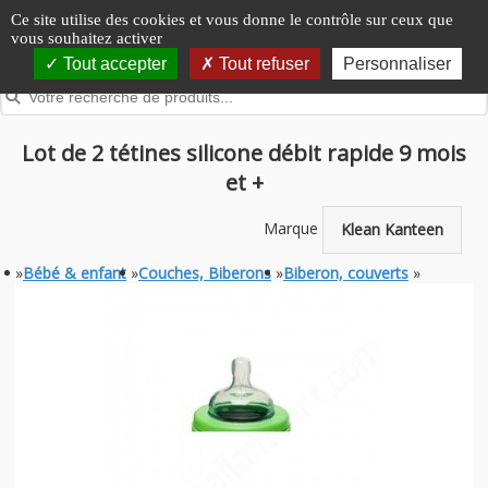
Panneau de gestion des cookies
Ce site utilise des cookies et vous donne le contrôle sur ceux que
vous souhaitez activer
Tout accepter
Tout refuser
Personnaliser
Lot de 2 tétines silicone débit rapide 9 mois
et +
Marque
Klean Kanteen
»
Bébé & enfant
»
Couches, Biberons
»
Biberon, couverts
»