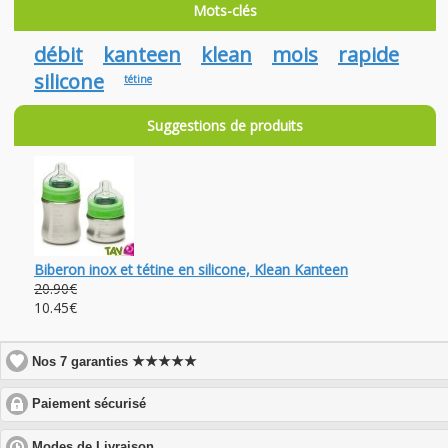
Mots-clés
débit
kanteen
klean
mois
rapide
silicone
tétine
Suggestions de produits
Biberon inox et tétine en silicone, Klean Kanteen
20.90€
10.45€
★★★★★
Nos 7 garanties
click
Paiement sécurisé
to
expand
click
Modes de Livraison