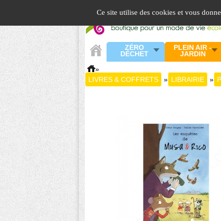
Panneau de gestion des cookies
Ce site utilise des cookies et vous donn
ZÉRO
PLEIN AIR -
DÉCHET
JARDIN
»
LIVRES & COFFRETS
»
LIBRAIRIE
»