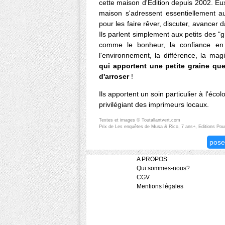
cette maison d'Edition depuis 2002. Eux
maison s'adressent essentiellement a
pour les faire rêver, discuter, avancer
Ils parlent simplement aux petits des 
comme le bonheur, la confiance en s
l'environnement, la différence, la magi
qui apportent une petite graine que
d'arroser
!
Ils apportent un soin particulier à l'écol
privilégiant des imprimeurs locaux.
Textes et images © Toutallantvert.com
Prix de Les enquêtes de Musa & Rico, 7 ans+, Editions Pou
pose
A PROPOS
Qui sommes-nous?
CGV
Mentions légales