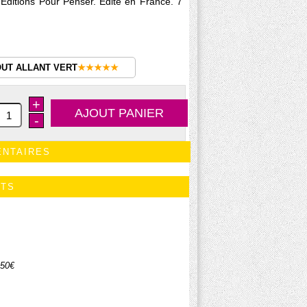
Editions Pour Penser. Edité en France. 7
OUT ALLANT VERT
★★★★★
+
-
ENTAIRES
ITS
.50€