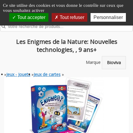
Panneau de gestion des cookies
Ce site utilise des cookies et vous donne le contrôle sur ceux que
vous souhaitez activer
Tout accepter
Tout refuser
Personnaliser
Les Enigmes de la Nature: Nouvelles
technologies, , 9 ans+
Marque
Bioviva
»
Jeux - Jouets
»
Jeux de cartes
»