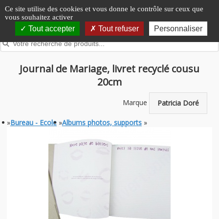
Panneau de gestion des cookies
Ce site utilise des cookies et vous donne le contrôle sur ceux que
vous souhaitez activer
Tout accepter
Tout refuser
Personnaliser
Journal de Mariage, livret recyclé cousu
20cm
Marque
Patricia Doré
»
Bureau - Ecole
»
Albums photos, supports
»