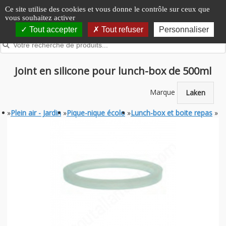
Panneau de gestion des cookies
Ce site utilise des cookies et vous donne le contrôle sur ceux que
vous souhaitez activer
Tout accepter
Tout refuser
Personnaliser
Joint en silicone pour lunch-box de 500ml
Marque
Laken
»
Plein air - Jardin
»
Pique-nique écolo
»
Lunch-box et boite repas
»