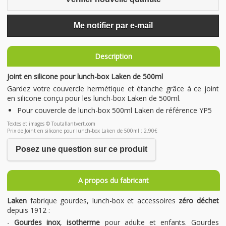
Me notifier par e-mail
Description
Joint en silicone pour lunch-box Laken de 500ml
Gardez votre couvercle hermétique et étanche grâce à ce joint
en silicone conçu pour les lunch-box Laken de 500ml.
Pour couvercle de lunch-box 500ml Laken de référence YP5
Textes et images © Toutallantvert.com
Prix de Joint en silicone pour lunch-box Laken de 500ml : 2.90€
Posez une question sur ce produit
A propos du fabricant
Laken
fabrique gourdes, lunch-box et accessoires
zéro déchet
depuis 1912 :
-
Gourdes inox
,
isotherme
pour adulte et enfants. Gourdes