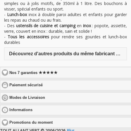
simples ou à jolis motifs, de 350ml à 1 litre. Des bouchons à
visser, spécial enfants ou sport.
-
Lunch-box
inox à double paroi adultes et enfants pour garder
les repas au chaud ou au frais.
- Des
ustensils de cuisine et camping
en
inox
: popote, assiette,
verre, couvert en inox : durable, sain et solide !
-
Tous les accessoires
pour rendre ses gourdes et lunch-box
durables
Découvrez d'autres produits du même fabricant Laken
★★★★★
Nos 7 garanties
click
Paiement sécurisé
to
expand
click
Modes de Livraison
contents
to
expand
click
Informations
contents
to
expand
Promotions du moment
contents
TOUT ALLANT VERT © 2006/2026
Plus