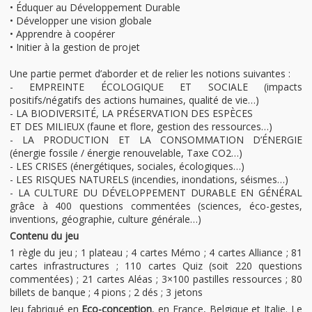
• Éduquer au Développement Durable
• Développer une vision globale
• Apprendre à coopérer
• Initier à la gestion de projet
Une partie permet d’aborder et de relier les notions suivantes :
- EMPREINTE ÉCOLOGIQUE ET SOCIALE (impacts
positifs/négatifs des actions humaines, qualité de vie…)
- LA BIODIVERSITÉ, LA PRÉSERVATION DES ESPÈCES
ET DES MILIEUX (faune et flore, gestion des ressources…)
- LA PRODUCTION ET LA CONSOMMATION D’ÉNERGIE
(énergie fossile / énergie renouvelable, Taxe CO2…)
- LES CRISES (énergétiques, sociales, écologiques…)
- LES RISQUES NATURELS (incendies, inondations, séismes…)
- LA CULTURE DU DÉVELOPPEMENT DURABLE EN GÉNÉRAL
grâce à 400 questions commentées (sciences, éco-gestes,
inventions, géographie, culture générale…)
Contenu du jeu
1 règle du jeu ; 1 plateau ; 4 cartes Mémo ; 4 cartes Alliance ; 81
cartes infrastructures ; 110 cartes Quiz (soit 220 questions
commentées) ; 21 cartes Aléas ; 3×100 pastilles ressources ; 80
billets de banque ; 4 pions ; 2 dés ; 3 jetons
Jeu fabriqué en
Eco-conception
, en France, Belgique et Italie. Le