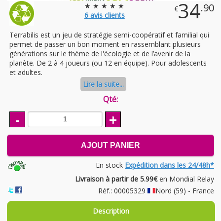
34
★ ★ ★ ★ ★
.90
€
6
avis clients
Terrabilis est un jeu de stratégie semi-coopératif et familial qui
permet de passer un bon moment en rassemblant plusieurs
générations sur le thème de l'écologie et de l’avenir de la
planète. De 2 à 4 joueurs (ou 12 en équipe). Pour adolescents
et adultes.
Lire la suite...
Qté:
-
+
AJOUT PANIER
En stock
Expédition dans les 24/48h*
Livraison à partir de 5.99€
en Mondial Relay
Réf.: 00005329
Nord (59) - France
Description