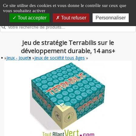
Panneau de gestion des cookies
Ce site utilise des cookies et vous donne le contrôle sur ceux que
vous souhaitez activer
Tout accepter
Tout refuser
Personnaliser
Jeu de stratégie Terrabilis sur le
développement durable, 14 ans+
»
Jeux - Jouets
»
Jeux de société tous âges
»