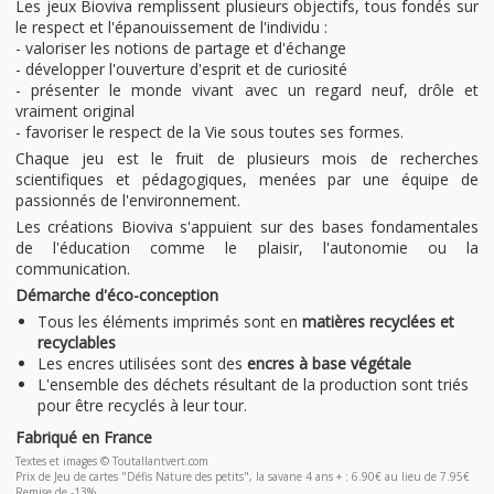
Les jeux Bioviva remplissent plusieurs objectifs, tous fondés sur
le respect et l'épanouissement de l'individu :
- valoriser les notions de partage et d'échange
- développer l'ouverture d'esprit et de curiosité
- présenter le monde vivant avec un regard neuf, drôle et
vraiment original
- favoriser le respect de la Vie sous toutes ses formes.
Chaque jeu est le fruit de plusieurs mois de recherches
scientifiques et pédagogiques, menées par une équipe de
passionnés de l'environnement.
Les créations Bioviva s'appuient sur des bases fondamentales
de l'éducation comme le plaisir, l'autonomie ou la
communication.
Démarche d'éco-conception
Tous les éléments imprimés sont en
matières recyclées et
recyclables
Les encres utilisées sont des
encres à base végétale
L'ensemble des déchets résultant de la production sont triés
pour être recyclés à leur tour.
Fabriqué en France
Textes et images © Toutallantvert.com
Prix de Jeu de cartes "Défis Nature des petits", la savane 4 ans + : 6.90€ au lieu de 7.95€
Remise de -13%