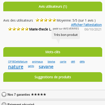
Avis utilisateurs (1)
Avis des utilisateurs
Moyenne: 5/5 (sur 1 avis )
Afficher l'attestation
Marie-thecle L.
posté sur AVIS-VERIFIES
06/10/2021
Très bon produit
Mots-clés
animaux
carte
OP18DefisNature
bioviva
défi
défis
nature
savane
petits
Suggestions de produits
★★★★★
Nos 7 garanties
click
Paiement sécurisé