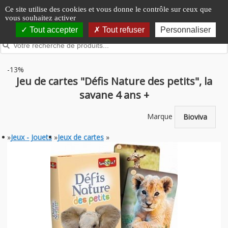
Panneau de gestion des cookies
Ce site utilise des cookies et vous donne le contrôle sur ceux que
vous souhaitez activer
Tout accepter
Tout refuser
Personnaliser
-13%
Jeu de cartes "Défis Nature des petits", la
savane 4 ans +
Marque
Bioviva
»
Jeux - Jouets
»
Jeux de cartes
»