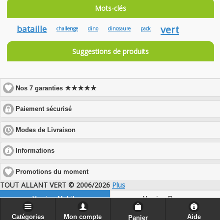
Mots-clés
bataille
vert
challenge
dino
dinosaure
pack
Suggestions de produits
★★★★★
Nos 7 garanties
click
Paiement sécurisé
to
expand
click
Modes de Livraison
contents
to
expand
click
Informations
contents
to
expand
Promotions du moment
contents
TOUT ALLANT VERT © 2006/2026
Plus
Version Mobile
Version Bureau
Catégories
Mon compte
Aide
Panier