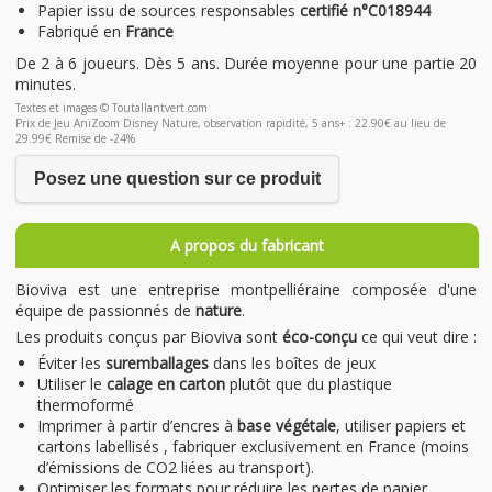
Papier issu de sources responsables
certifié n°C018944
Fabriqué en
France
De 2 à 6 joueurs. Dès 5 ans. Durée moyenne pour une partie 20
minutes.
Textes et images © Toutallantvert.com
Prix de Jeu AniZoom Disney Nature, observation rapidité, 5 ans+ : 22.90€ au lieu de
29.99€ Remise de -24%
Posez une question sur ce produit
A propos du fabricant
Bioviva est une entreprise montpelliéraine composée d'une
équipe de passionnés de
nature
.
Les produits conçus par Bioviva sont
éco-conçu
ce qui veut dire :
Éviter les
suremballages
dans les boîtes de jeux
Utiliser le
calage en carton
plutôt que du plastique
thermoformé
Imprimer à partir d’encres à
base végétale
, utiliser papiers et
cartons labellisés , fabriquer exclusivement en France (moins
d’émissions de CO2 liées au transport).
Optimiser les formats pour réduire les pertes de papier.