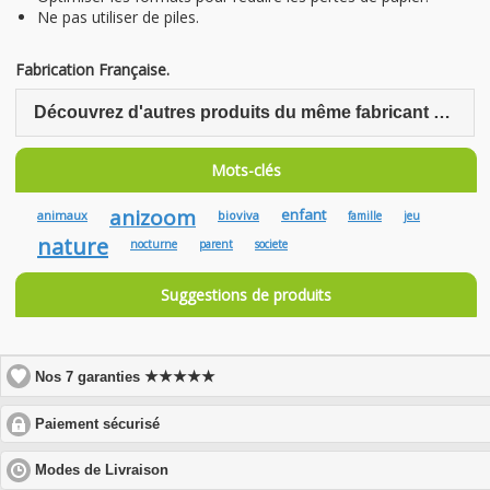
Ne pas utiliser de piles.
Fabrication Française.
Découvrez d'autres produits du même fabricant Bioviva
Mots-clés
anizoom
enfant
animaux
bioviva
famille
jeu
nature
nocturne
parent
societe
Suggestions de produits
★★★★★
Nos 7 garanties
click
Paiement sécurisé
to
expand
click
Modes de Livraison
contents