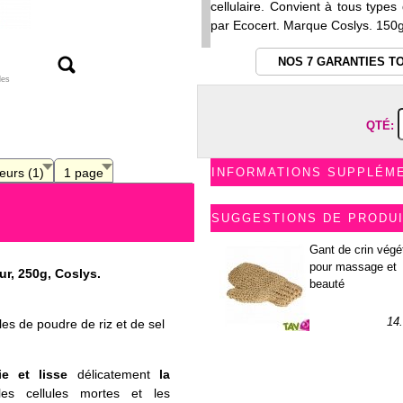
cellulaire. Convient à tous type
par Ecocert. Marque Coslys. 150g
NOS 7 GARANTIES T
les
QTÉ:
teurs (1)
1 page
INFORMATIONS SUPPLÉM
SUGGESTIONS DE PRODU
Gant de crin végé
pour massage et
r, 250g, Coslys.
beauté
14
les de poudre de riz et de sel
fie et lisse
délicatement
la
les cellules mortes et les