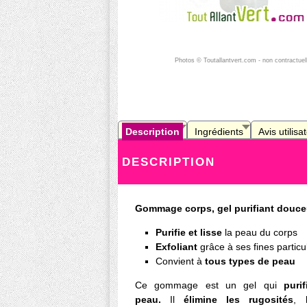
Photos © Toutallantvert.com - non contractuel
Description
Ingrédients
Avis utilisa
DESCRIPTION
Gommage corps, gel purifiant douceu
Purifie et lisse
la peau du corps
Exfoliant
grâce à ses fines particu
Convient à
tous types de peau
Ce gommage est un gel qui
puri
peau.
Il
élimine les rugosités
, 