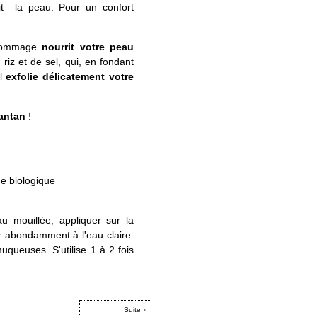
cit la peau. Pour un confort
ommage
nourrit votre peau
riz et de sel, qui, en fondant
Il
exfolie délicatement votre
'antan
!
e biologique
u mouillée, appliquer sur la
r abondamment à l'eau claire.
muqueuses. S'utilise 1 à 2 fois
Suite »