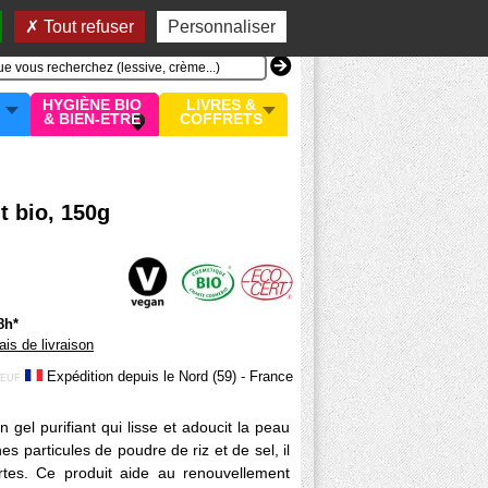
n compte
MON PANIER
0 article
Tout refuser
Personnaliser
HYGIÈNE BIO
LIVRES &
& BIEN-ETRE
COFFRETS
 bio, 150g
8h*
rais de livraison
Expédition depuis le Nord (59) - France
EUF
gel purifiant qui lisse et adoucit la peau
es particules de poudre de riz et de sel, il
ortes. Ce produit aide au renouvellement