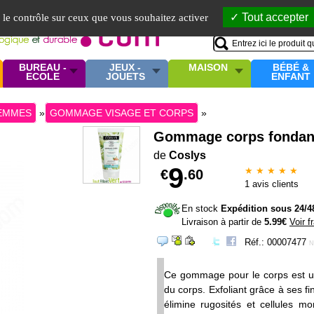
Mo
Tout accepter
e le contrôle sur ceux que vous souhaitez activer
BUREAU -
JEUX -
MAISON
BÉBÉ &
ECOLE
JOUETS
ENFANT
FEMMES
»
GOMMAGE VISAGE ET CORPS
»
Gommage corps fondant
de
Coslys
9
★ ★ ★ ★ ★
€
.60
1
avis clients
En stock
Expédition sous 24/4
Livraison à partir de
5.99€
Voir f
Réf.: 00007477
N
Ce gommage pour le corps est un 
du corps. Exfoliant grâce à ses fin
élimine rugosités et cellules m