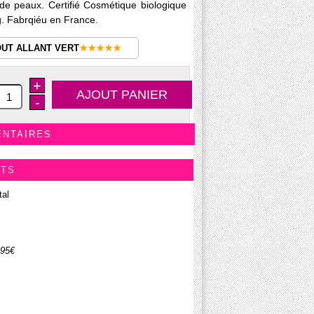
s de peaux. Certifié Cosmétique biologique
. Fabrqiéu en France.
OUT ALLANT VERT
★★★★★
+
-
ENTAIRES
ITS
tal
.95€