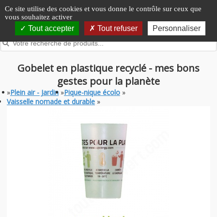
Panneau de gestion des cookies
Ce site utilise des cookies et vous donne le contrôle sur ceux que
vous souhaitez activer
Tout accepter
Tout refuser
Personnaliser
Gobelet en plastique recyclé - mes bons
gestes pour la planète
»
Plein air - Jardin
»
Pique-nique écolo
»
Vaisselle nomade et durable
»