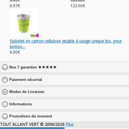
9.95€
165.00€
6.97€
123.00€
Gobelet en carton cellulose jetable à usage unique bio, pour
boisso...
6.00€
★★★★★
Nos 7 garanties
click
Paiement sécurisé
to
expand
click
Modes de Livraison
contents
to
expand
click
Informations
contents
to
expand
Promotions du moment
contents
TOUT ALLANT VERT © 2006/2026
Plus