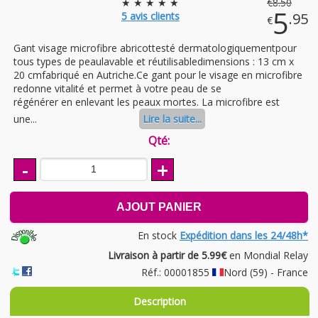
★ ★ ★ ★ ★
€
8
.50
5
5
avis clients
.95
€
Gant visage microfibre abricottesté dermatologiquementpour
tous types de peaulavable et réutilisabledimensions : 13 cm x
20 cmfabriqué en Autriche.Ce gant pour le visage en microfibre
redonne vitalité et permet à votre peau de se
régénérer en enlevant les peaux mortes. La microfibre est
une...
Lire la suite...
Qté:
-
+
AJOUT PANIER
En stock
Expédition dans les 24/48h*
Livraison à partir de 5.99€
en Mondial Relay
Réf.: 00001855
Nord (59) - France
Description