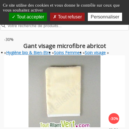
Panneau de gestion des cookies
Ce site utilise des cookies et vous donne le contrôle sur ceux que
vous souhaitez activer
Tout accepter
Tout refuser
Personnaliser
-30%
Gant visage microfibre abricot
»
Hygiène bio & Bien-Etre
»
Soins Femmes
»
Soin visage
»
-30%