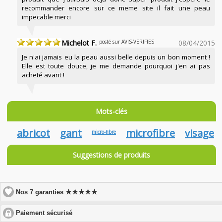
recommander encore sur ce meme site il fait une peau
impecable merci
Michelot F.
posté sur AVIS-VERIFIES
08/04/2015
Je n'ai jamais eu la peau aussi belle depuis un bon moment !
Elle est toute douce, je me demande pourquoi j'en ai pas
acheté avant !
Mots-clés
abricot
gant
microfibre
visage
micro-fibre
Suggestions de produits
★★★★★
Nos 7 garanties
click
Paiement sécurisé