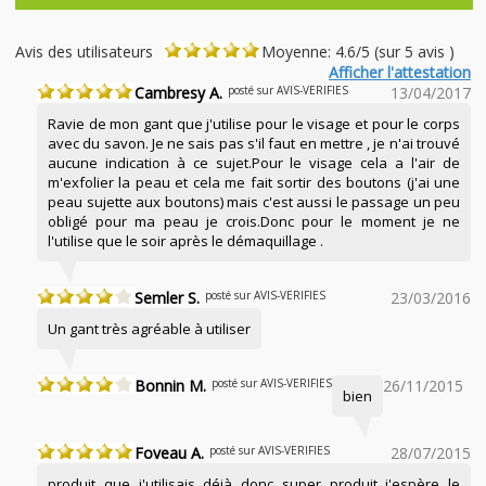
Avis des utilisateurs
Moyenne: 4.6/5 (sur 5 avis )
Afficher l'attestation
Cambresy A.
posté sur AVIS-VERIFIES
13/04/2017
Ravie de mon gant que j'utilise pour le visage et pour le corps
avec du savon. Je ne sais pas s'il faut en mettre , je n'ai trouvé
aucune indication à ce sujet.Pour le visage cela a l'air de
m'exfolier la peau et cela me fait sortir des boutons (j'ai une
peau sujette aux boutons) mais c'est aussi le passage un peu
obligé pour ma peau je crois.Donc pour le moment je ne
l'utilise que le soir après le démaquillage .
Semler S.
posté sur AVIS-VERIFIES
23/03/2016
Un gant très agréable à utiliser
Bonnin M.
posté sur AVIS-VERIFIES
26/11/2015
bien
Foveau A.
posté sur AVIS-VERIFIES
28/07/2015
produit que j'utilisais déjà donc super produit j'espère le