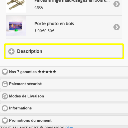
Pinces à linge multi-usages en bois uniquement, lot de 25
4.80€
Porte photo en bois
1.00€
0.50€
click
Description
to
expand
contents
★★★★★
Nos 7 garanties
click
Paiement sécurisé
to
expand
click
Modes de Livraison
contents
to
expand
click
Informations
contents
to
expand
Promotions du moment
contents