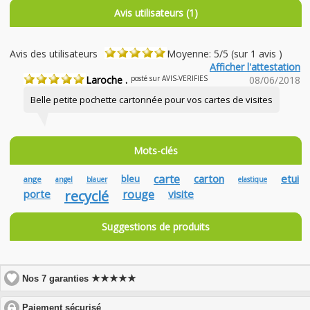
Avis utilisateurs (1)
Avis des utilisateurs
Moyenne: 5/5 (sur 1 avis )
Afficher l'attestation
Laroche .
posté sur AVIS-VERIFIES
08/06/2018
Belle petite pochette cartonnée pour vos cartes de visites
Mots-clés
carte
carton
etui
bleu
ange
angel
blauer
elastique
porte
recyclé
rouge
visite
Suggestions de produits
★★★★★
Nos 7 garanties
click
Paiement sécurisé