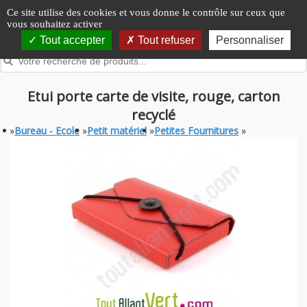
Panneau de gestion des cookies
Ce site utilise des cookies et vous donne le contrôle sur ceux que
vous souhaitez activer
Tout accepter
Tout refuser
Personnaliser
Etui porte carte de visite, rouge, carton
recyclé
»
Bureau - Ecole
»
Petit matériel
»
Petites Fournitures
»