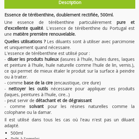
Description
Essence de térébenthine, doublement rectifiée, 500ml.
Une essence de térébenthine particulièrement
pure et
d'excellente qualité
. L'essence de térébenthine du Portugal est
une
matière première renouvelable.
Quelles utilisations ?
Les diluants sont à utiliser avec parcimonie
et uniquement quand nécessaire.
L'essence de térébenthine est utilisé pour :
-
diluer les produits huileux
(lasures à l'huile, huiles dures, laques
et peinture à l'huile, huile naturelle comme l'huile de lin, vernis.),
ce qui permet de mieux étaler le produit sur la surface à peindre
ou à traiter.
- comme
base de la cire
(encaustique, cire dure)
-
nettoyer les outils
nécessaire pour appliquer ces produits
(laques, peintures à l'huile, cire...)
- peut servir de
détachant et de dégraissant
- comme
solvant
pour les résines naturelles comme la
colophane ou la damar.
Il est utilisé dans tous les cas où l'eau n'est pas un diluant
adapté.
500ml
Prêt à l'emploi