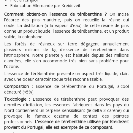
Fabrication Allemande par Kreidezeit
Comment obtient-on l'essence de térébenthine ?
On incise
l'écorce des pins maritime, puis on recueille la résine qui
coule. La distillation (à la vapeur d'eau) de cette résine de pins
donne un produit liquide, l'essence de térébenthine, et un produit
solide, la colophane.
Les forêts de résineux sur terre dégagent annuellement
plusieurs millions de kg d'essence de térébenthine dans
l'atmosphère. Notre planète y est habituée depuis des millions
d'années, elle s'en accommode très bien sans problème pour
l'ozone.
L'essence de térébenthine présente un aspect très liquide, clair,
avec une odeur caractéristique très reconnaissable.
Composition :
Essence de térébenthine du Portugal, alcool
dénaturé (<5%).
Toxicologie :
L’essence de térébenthine peut provoquer des
dermites d’irritation, les essences fabriquées dans les pays du
Nord contiennent un terpène sensibilisant (le delta-3-carène) qui
provoque le fameux eczéma de contact des peintres
professionnels.
L’essence de térébenthine utilisée par Kreidezeit
provient du Portugal, elle est exempte de ce composant
.