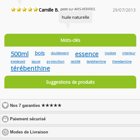
Camille B.
posté sur AVIS-VERIFIES
29/07/2013
huile naturelle
Mots-clés
500ml
bois
essence
doublement
incolore
interieur
protection
kreidezeit
lasure
rectifié
terebhentine
therebentine
térébenthine
Suggestions de produits
★★★★★
Nos 7 garanties
click
Paiement sécurisé
to
expand
click
Modes de Livraison
contents
to