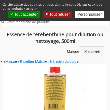
Panneau de gestion des cookies
Ce site utilise des cookies et vous donne le contrôle sur ceux que
vous souhaitez activer
Tout accepter
Tout refuser
Personnaliser
Essence de térébenthine pour dilution ou
nettoyage, 500ml
Marque
Kreidezeit
»
Maison
»
Entretien Maison
»
Entretien du bois
»