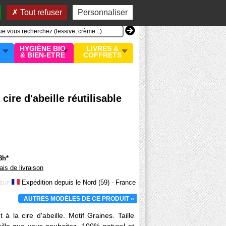
n compte
MON PANIER
0 article
Tout refuser
Personnaliser
HYGIÈNE BIO
LIVRES &
& BIEN-ETRE
COFFRETS
cire d'abeille réutilisable
8h*
rais de livraison
Expédition depuis le Nord (59) - France
EUF
AUTRES MODÈLES DE CE PRODUIT »
 à la cire d'abeille. Motif Graines. Taille