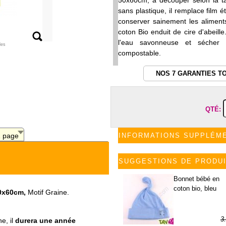
50x60cm, à découper selon la ta
sans plastique, il remplace film ét
conserver sainement les aliments
coton Bio enduit de cire d'abeill
l'eau savonneuse et sécher à
les
compostable.
NOS 7 GARANTIES T
QTÉ:
1 page
INFORMATIONS SUPPLÉM
SUGGESTIONS DE PRODU
Bonnet bébé en
coton bio, bleu
50x60cm,
Motif Graine.
3
ne, il
durera une année