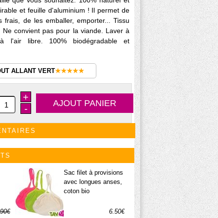
ille que vous souhaitez. 100% naturel et
irable et feuille d'aluminium ! Il permet de
 frais, de les emballer, emporter... Tissu
e. Ne convient pas pour la viande. Laver à
 l'air libre. 100% biodégradable et
OUT ALLANT VERT
★★★★★
+
-
ENTAIRES
ITS
Sac filet à provisions
avec longues anses,
coton bio
.90€
6.50€