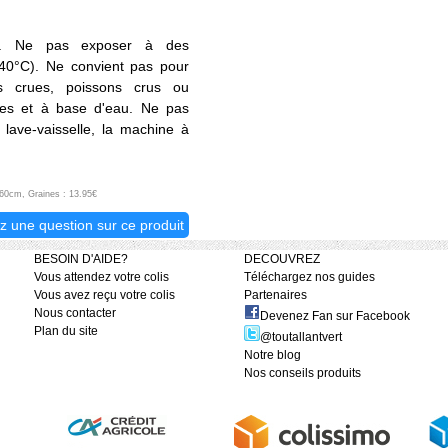
ion. Ne pas exposer à des
 40°C). Ne convient pas pour
s crues, poissons crus ou
ides et à base d'eau. Ne pas
e lave-vaisselle, la machine à
0x60cm, Graines : 13.95€
z une question sur ce produit
BESOIN D'AIDE?
DECOUVREZ
Vous attendez votre colis
Téléchargez nos guides
Vous avez reçu votre colis
Partenaires
Nous contacter
Devenez Fan sur Facebook
Plan du site
@toutallantvert
Notre blog
Nos conseils produits