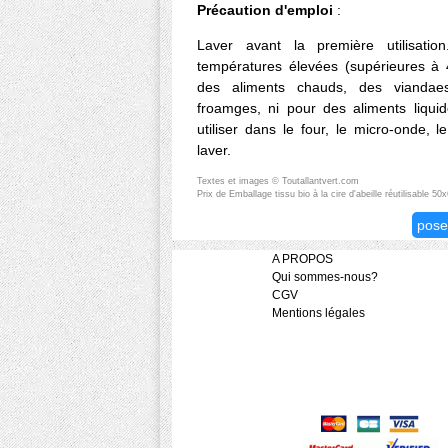
Précaution d'emploi
:
Laver avant la première utilisat
températures élevées (supérieures à
des aliments chauds, des viandae
froamges, ni pour des aliments liqu
utiliser dans le four, le micro-onde, l
laver.
Textes et images © Toutallantvert.com
Prix de Emballage tissu bio à la cire d'abeille réutilisable 5
pose
A PROPOS
Qui sommes-nous?
CGV
Mentions légales