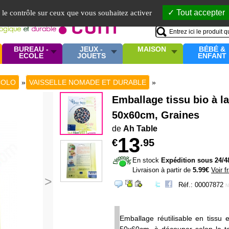
Mo
Tout accepter
e le contrôle sur ceux que vous souhaitez activer
BUREAU -
JEUX -
MAISON
BÉBÉ &
ECOLE
JOUETS
ENFANT
COLO
»
VAISSELLE NOMADE ET DURABLE
»
Emballage tissu bio à la 
50x60cm, Graines
de
Ah Table
13
€
.95
En stock
Expédition sous 24/4
Livraison à partir de
5.99€
Voir f
>
Réf.: 00007872
N
Emballage réutilisable en tissu et