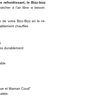
e refroidissant, le Bizz-bizz
écher à l'air libre si besoin.
 de votre Bizz-Bizz en le ré-
alablement chauffée.
S
ées durablement
able
ique et Maman Coud"
aitée.