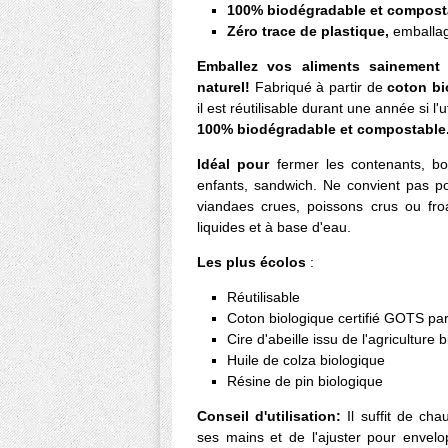
100% biodégradable et compost
Zéro trace de plastique,
emballag
Emballez vos aliments sainement
naturel!
Fabriqué à partir de
coton bio
il est réutilisable durant une année si l'u
100% biodégradable et compostable
Idéal pour
fermer les contenants, boi
enfants, sandwich. Ne convient pas p
viandaes crues, poissons crus ou fr
liquides et à base d'eau.
Les plus écolos
:
Réutilisable
Coton biologique certifié GOTS pa
Cire d'abeille issu de l'agriculture 
Huile de colza biologique
Résine de pin biologique
Conseil d'utilisation:
Il suffit de ch
ses mains et de l'ajuster pour envelo