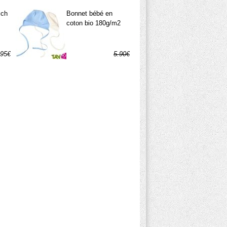
.95€
ich
Bonnet bébé en
coton bio 180g/m2
.95€
5.90€
1.15€