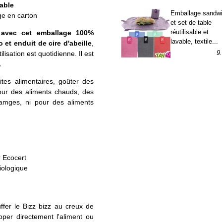
0
able
Emballage sandw
e en carton
et set de table
réutilisable et
 avec cet emballage 100%
lavable, textile...
 et enduit de cire d'abeille
,
9
tilisation est quotidienne. Il est
.
tes alimentaires, goûter des
our des aliments chauds, des
oamges, ni pour des aliments
r Ecocert
biologique
auffer le Bizz bizz au creux de
pper directement l'aliment ou