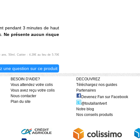
nt pendant 3 minutes de haut
s.
Ne présente aucun risque
6 ans, 50ml, Cattier : 4.28€ au lieu de 5.70€
z une question sur ce produit
BESOIN D'AIDE?
DECOUVREZ
Vous attendez votre colis
Téléchargez nos guides
Vous avez reçu votre colis
Partenaires
Nous contacter
Devenez Fan sur Facebook
Plan du site
@toutallantvert
Notre blog
Nos conseils produits