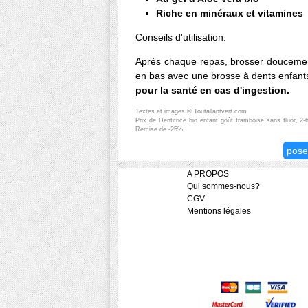
Riche en minéraux et vitamines
Conseils d'utilisation:
Après chaque repas, brosser douceme
en bas avec une brosse à dents enfant
pour la santé en cas d'ingestion.
Textes et images © Toutallantvert.com
Prix de Dentifrice bio enfant goût framboise sans fluor, 2-
Remise de -25%
pose
A PROPOS
Qui sommes-nous?
CGV
Mentions légales