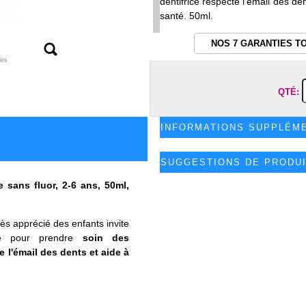
dentifrice respecte l'émail des d
santé. 50ml.
NOS 7 GARANTIES T
les
QTÉ:
INFORMATIONS SUPPLÉM
SUGGESTIONS DE PRODU
e sans fluor, 2-6 ans, 50ml,
ès apprécié des enfants invite
lé pour prendre
soin des
 l'émail des dents et aide à