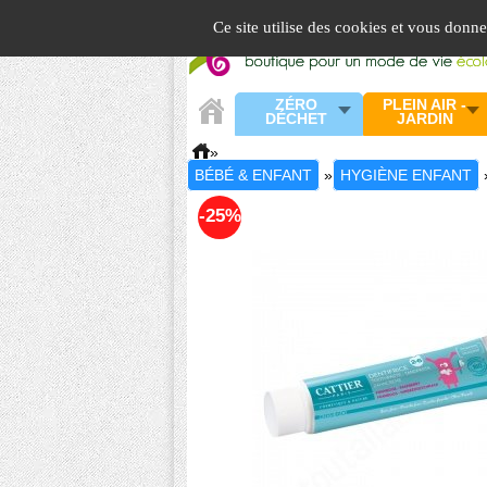
Panneau de gestion des cookies
Ce site utilise des cookies et vous donn
ZÉRO
PLEIN AIR -
DÉCHET
JARDIN
»
BÉBÉ & ENFANT
»
HYGIÈNE ENFANT
-25%