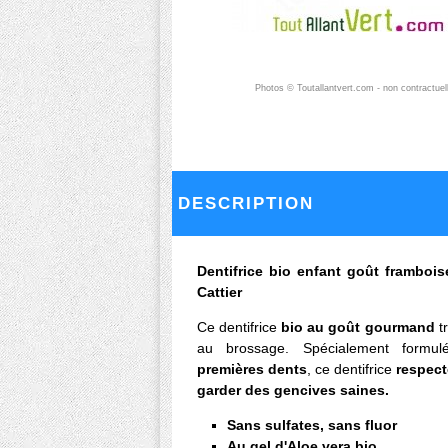
Photos © Toutallantvert.com - non contractuel
DESCRIPTION
Dentifrice bio enfant goût frambois
Cattier
Ce dentifrice
bio au goût gourmand
tr
au brossage. Spécialement formu
premières dents
, ce dentifrice
respecte
garder des gencives saines.
Sans sulfates, sans fluor
Au gel d'Aloe vera bio