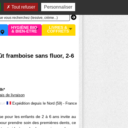
n compte
MON PANIER
0 article
Tout refuser
Personnaliser
HYGIÈNE BIO
LIVRES &
& BIEN-ETRE
COFFRETS
ût framboise sans fluor, 2-6
8h*
rais de livraison
Expédition depuis le Nord (59) - France
EUF
se pour les enfants de 2 à 6 ans invite au
our prendre soin des premières dents, ce