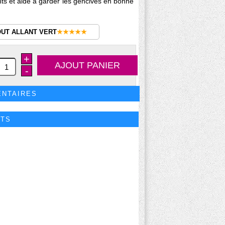
ents et aide à garder les gencives en bonne
OUT ALLANT VERT
★★★★★
+
-
ENTAIRES
ITS