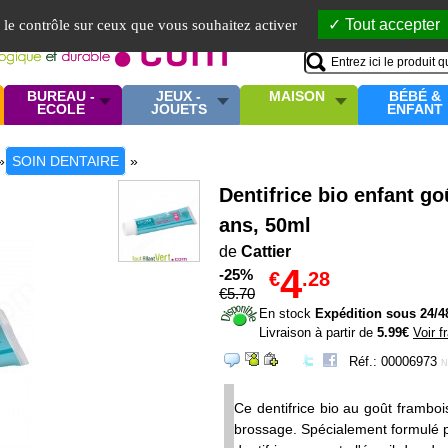
Mo
Tout accepter
e le contrôle sur ceux que vous souhaitez activer
BUREAU -
JEUX -
MAISON
BÉBÉ &
ECOLE
JOUETS
ENFANT
»
SOIN DENTAIRE
»
Dentifrice bio enfant go
ans, 50ml
de
Cattier
4
-25%
€
.28
€
5
.70
En stock
Expédition sous 24/4
Livraison à partir de
5.99€
Voir f
Réf.: 00006973
N
Ce dentifrice bio au goût framboi
brossage. Spécialement formulé p