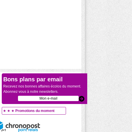
Bons plans par email
Recevez nos bonnes affaires écolos du moment.
Abonnez vous à notre newsletters.
★ ★ ★
Promotions du moment