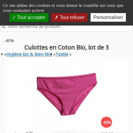
Panneau de gestion des cookies
Ce site utilise des cookies et vous donne le contrôle sur ceux que
vous souhaitez activer
Tout accepter
Tout refuser
Personnaliser
-40%
Culottes en Coton Bio, lot de 3
»
Hygiène bio & Bien-Etre
»
Textile
»
-40%