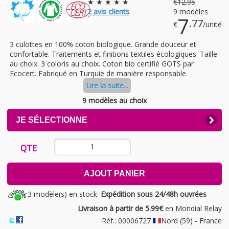
★ ★ ★ ★ ★
€
12
.95
2
avis clients
9 modèles
7
.77
€
/unité
3 culottes en 100% coton biologique. Grande douceur et
confortable. Traitements et finitions textiles écologiques. Taille
au choix. 3 coloris au choix. Coton bio certifié GOTS par
Ecocert. Fabriqué en Turquie de manière responsable.
Lire la suite...
9 modèles au choix
CLICK
JE SÉLECTIONNE
TO
EXPAND
CONTENTS
QTE
AJOUT PANIER
3 modèle(s) en stock.
Expédition sous 24/48h ouvrées
Livraison à partir de 5.99€
en Mondial Relay
Réf.: 00006727
Nord (59) - France