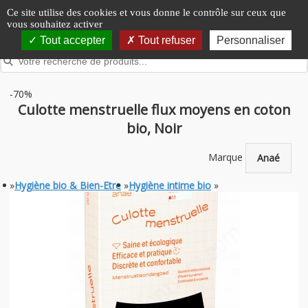
Panneau de gestion des cookies
Ce site utilise des cookies et vous donne le contrôle sur ceux que
vous souhaitez activer
Tout accepter
Tout refuser
Personnaliser
-70%
Culotte menstruelle flux moyens en coton
bio, Noir
Marque
Anaé
»
Hygiène bio & Bien-Etre
»
Hygiène intime bio
»