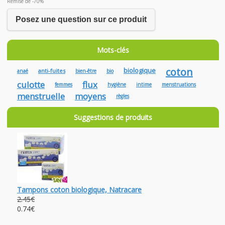
Remise de -70%
Posez une question sur ce produit
Mots-clés
coton
biologique
anti-fuites
anaé
bien-être
bio
culotte
flux
femmes
hygiène
intime
menstruations
menstruelle
moyens
règles
Suggestions de produits
Tampons coton biologique, Natracare
2.45€
0.74€