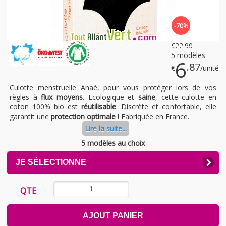
-70%
€
22
.90
5 modèles
6
.87
€
/unité
Culotte menstruelle Anaé, pour vous protéger lors de vos
règles à
flux moyens
. Ecologique et
saine
, cette culotte en
coton 100% bio est
réutilisable
. Discrète et confortable, elle
garantit une
protection optimale
! Fabriquée en France.
Lire la suite...
5 modèles au choix
CLICK
JE SÉLECTIONNE
TO
EXPAND
CONTENTS
QTE
AJOUT PANIER