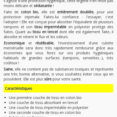
s'agisse d'une protection hygiénique, cette lingerie n'en reste pas
moins délicate et
séduisante
!
Faite de
coton bio
, elle est
entièrement doublée
, pour une
protection otpimale. Faites-lui confiance : l'essayer, c'est
l'adopter ! Elle est conçue pour absorber l'équivalent de plusieurs
tampons et son
tissu imperméable
en polyester protège des
fuites. Quant au
tissu en tencel
dont elle est également faite, il
absorbe et retient le flux et les odeurs.
Economique
et
réutilisable
, l'investissement d'une culotte
menstruelle sera donc très rapidement remboursé grâce aux
économies que vous ferez sur vos produits hygiéniques
habituels de grandes surfaces (tampons, serviettes...), très
coûteux !
Saine
, elle ne contient pas de substances toxiques et représente
une très bonne alternative, si vous souhaitez éviter ceux qui en
possèdent. Elle est plus
sûre
pour votre santé.
Caractéristiques
Une première couche de tissu en coton bio
Une couche de tissu absorbant en tencel
Une couche de tissu imperméable en polyester
Une seconde couche de tissu en coton bio