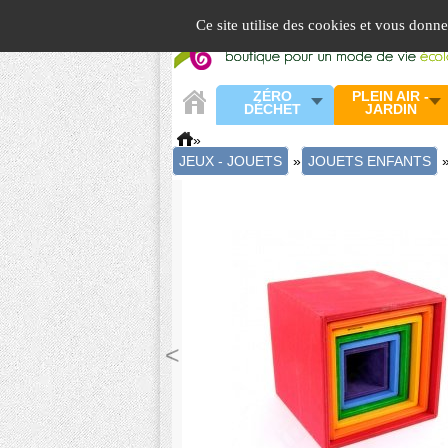
Panneau de gestion des cookies
Ce site utilise des cookies et vous donn
ZÉRO
PLEIN AIR -
DÉCHET
JARDIN
»
JEUX - JOUETS
»
JOUETS ENFANTS
<