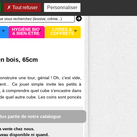
n compte
MON PANIER
0 article
Tout refuser
Personnaliser
HYGIÈNE BIO
LIVRES &
& BIEN-ETRE
COFFRETS
en bois, 65cm
nstruire une tour, génial ! Oh, c'est vide,
t... Ce jouet simple invite les petits à
ir, à comprendre quel cube s'encastre dans
de quel autre cube. Les coins sont poncés
plus partie de notre catalogue
la vente chez nous.
veau disponible ni quand.