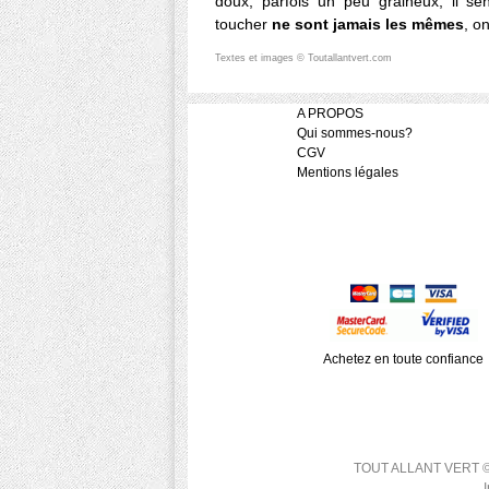
doux, parfois un peu graineux, il sen
toucher
ne sont jamais les mêmes
, o
Textes et images © Toutallantvert.com
A PROPOS
Qui sommes-nous?
CGV
Mentions légales
Achetez en toute confiance
TOUT ALLANT VERT © 200