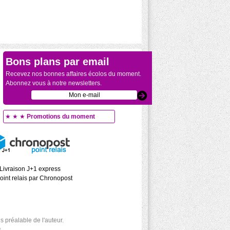
Bons plans par email
Recevez nos bonnes affaires écolos du moment.
Abonnez vous à notre newsletters.
★ ★ ★
Promotions du moment
Livraison J+1 express
oint relais par Chronopost
 préalable de l'auteur.
.