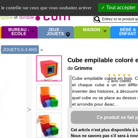
Mo
Tout accepter
e le contrôle sur ceux que vous souhaitez activer
BUREAU -
JEUX -
MAISON
BÉBÉ &
ECOLE
JOUETS
ENFANT
»
JOUETS 0-3 ANS
»
Cube empilable coloré 
de
Grimms
★ ★ ★ ★ ★
Cube empilable coloré en bois. Co
2
avis clients
et chaque cube a un son différen
inventer des histoires, à découvr
quel cube ou se place au dessus 
et arrondis pour &eac...
>
Ce produit ne fait 
Cet article n'est plus disponible à 
Nous ne savons pas s'il sera à nou