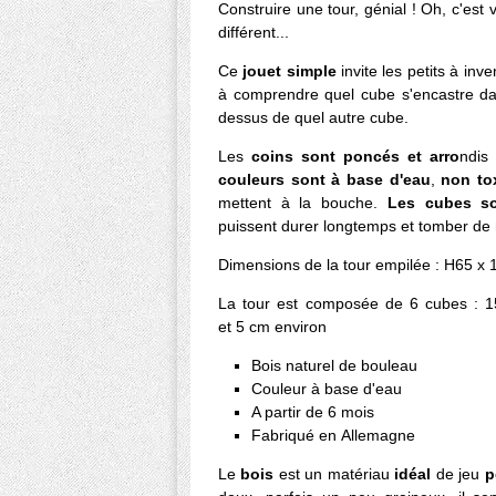
Construire une tour, génial ! Oh, c'est
différent...
Ce
jouet simple
invite les petits à inv
à comprendre quel cube s'encastre d
dessus de quel autre cube.
Les
coins sont poncés et arro
ndis
couleurs sont à base d'eau
,
non to
mettent à la bouche.
Les cubes so
puissent durer longtemps et tomber de
Dimensions de la tour empilée : H65 x
La tour est composée de 6 cubes : 
et 5 cm environ
Bois naturel de bouleau
Couleur à base d'eau
A partir de 6 mois
Fabriqué en Allemagne
Le
bois
est un matériau
idéal
de jeu
p