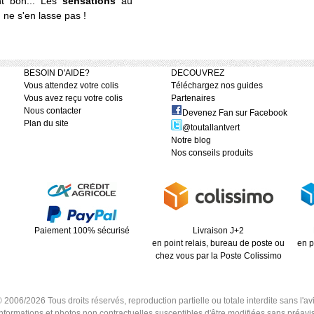
t bon... Les
sensations
au
n ne s'en lasse pas !
BESOIN D'AIDE?
DECOUVREZ
Vous attendez votre colis
Téléchargez nos guides
Vous avez reçu votre colis
Partenaires
Nous contacter
Devenez Fan sur Facebook
Plan du site
@toutallantvert
Notre blog
Nos conseils produits
Paiement 100% sécurisé
Livraison J+2
en point relais, bureau de poste ou
en p
chez vous par la Poste Colissimo
6/2026 Tous droits réservés, reproduction partielle ou totale interdite sans l'avis
Informations et photos non contractuelles susceptibles d'être modifiées sans préavis