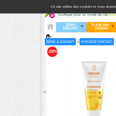
Panneau de gestion des cookies
Ce site utilise des cookies et vous donn
ZÉRO
PLEIN AIR -
DÉCHET
JARDIN
»
BÉBÉ & ENFANT
»
HYGIÈNE ENFANT
-20%
<