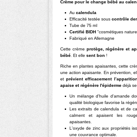
Crème pour le change bébé au calen
Au
calendula
Efficacité testée sous
contrôle de
Tube de 75 ml
Certifié BIDH
"cosmétiques naturel
Fabriqué en Allemagne
Cette crème
protège, régénère et ap
bébé
. Et elle
sent bon
!
Riche en plantes apaisantes, cette crè
une action apaisante. En prévention, e
et
prévient efficacement l’appariti
apaise et régénère l'épiderme
déjà se
Un mélange d'huile d'amande do
qualité biologique favorise la régé
Les extraits de calendula et de c
calment et apaisent les roug
apaisantes.
L'oxyde de zinc aux propriétés is
une couvrance optimale.