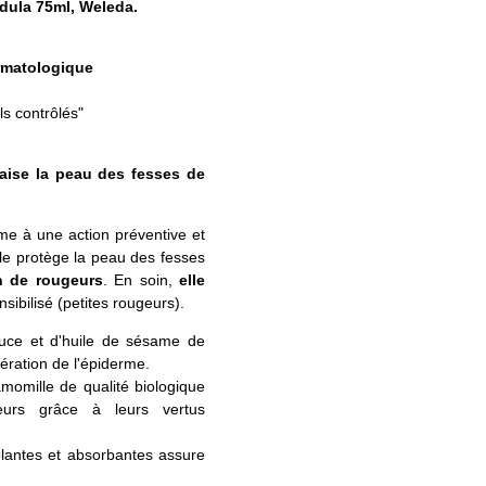
dula 75ml, Weleda.
rmatologique
s contrôlés"
aise la peau des fesses de
me à une action préventive et
lle protège la peau des fesses
on de rougeurs
. En soin,
elle
nsibilisé (petites rougeurs).
uce et d'huile de sésame de
nération de l'épiderme.
amomille de qualité biologique
eurs grâce à leurs vertus
olantes et absorbantes assure