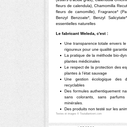
fleurs de calendula), Chamomilla Recuti
fleurs de camomille), Fragrance* (Par
Benzyl Benzoate*, Benzyl Salicytate
essentielles naturelles
Le fabricant Weleda, c'est :
Une transparence totale envers l
rigoureux pour une qualité garanti
La pratique de la méthode bio-dyn
plantes médicinales
Le respect de la protection des esp
plantes à l’état sauvage
Une gestion écologique des d
recyclables
Des formules authentiquement nat
sans colorants, sans parfums
minérales.
Des produits non testé sur les ani
Textes et images © Toutallantvert.com