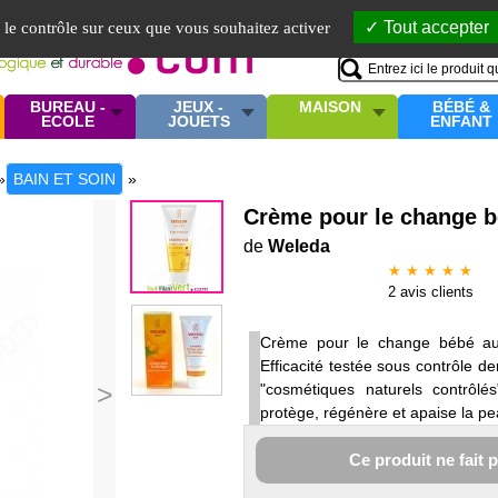
Mo
Tout accepter
e le contrôle sur ceux que vous souhaitez activer
BUREAU -
JEUX -
MAISON
BÉBÉ &
ECOLE
JOUETS
ENFANT
»
BAIN ET SOIN
»
Crème pour le change b
de
Weleda
★ ★ ★ ★ ★
2
avis clients
Crème pour le change bébé au
Efficacité testée sous contrôle 
>
"cosmétiques naturels contrôl
protège, régénère et apaise la pe
Ce produit ne fait 