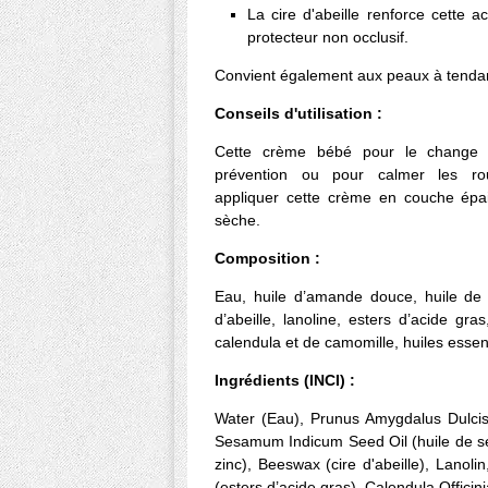
La cire d'abeille renforce cette a
protecteur non occlusif.
Convient également aux peaux à tenda
Conseils d'utilisation :
Cette crème bébé pour le change s'
prévention ou pour calmer les r
appliquer cette crème en couche épa
sèche.
Composition :
Eau, huile d’amande douce, huile de
d’abeille, lanoline, esters d’acide gras
calendula et de camomille, huiles essent
Ingrédients (INCI) :
Water (Eau), Prunus Amygdalus Dulcis
Sesamum Indicum Seed Oil (huile de s
zinc), Beeswax (cire d'abeille), Lanolin
(esters d’acide gras), Calendula Officini