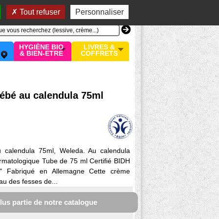
n compte
MON PANIER
0 article
Tout refuser
Personnaliser
HYGIÈNE BIO
LIVRES &
& BIEN-ETRE
COFFRETS
ébé au calendula 75ml
 calendula 75ml, Weleda. Au calendula
dermatologique Tube de 75 ml Certifié BIDH
és" Fabriqué en Allemagne Cette crème
au des fesses de...
plus partie de notre catalogue