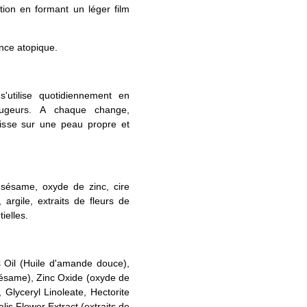
ction en formant un léger film
nce atopique.
utilise quotidiennement en
ougeurs. A chaque change,
isse sur une peau propre et
 sésame, oxyde de zinc, cire
, argile, extraits de fleurs de
ielles.
 Oil (Huile d'amande douce),
ésame), Zinc Oxide (oxyde de
, Glyceryl Linoleate, Hectorite
alis Flower Extract (extraits de