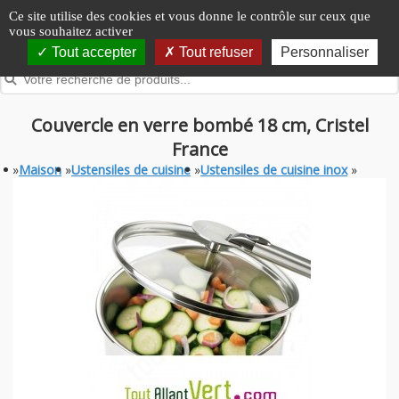
Panneau de gestion des cookies
Ce site utilise des cookies et vous donne le contrôle sur ceux que
vous souhaitez activer
Tout accepter
Tout refuser
Personnaliser
Couvercle en verre bombé 18 cm, Cristel
France
»
Maison
»
Ustensiles de cuisine
»
Ustensiles de cuisine inox
»