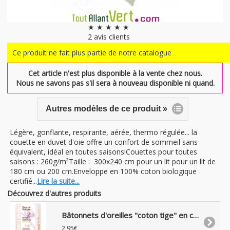
★ ★ ★ ★ ★
2
avis clients
Ce produit ne fait plus partie de notre catalogue
Cet article n'est plus disponible à la vente chez nous.
Nous ne savons pas s'il sera à nouveau disponible ni quand.
Autres modèles de ce produit »
Légère, gonflante, respirante, aérée, thermo régulée... la
couette en duvet d'oie offre un confort de sommeil sans
équivalent, idéal en toutes saisons!Couettes pour toutes
saisons : 260g/m²Taille : 300x240 cm pour un lit pour un lit de
180 cm ou 200 cm.Enveloppe en 100% coton biologique
certifié...
Lire la suite...
Découvrez d'autres produits
Bâtonnets d'oreilles "coton tige" en coton bio, boite de 200
2.95€