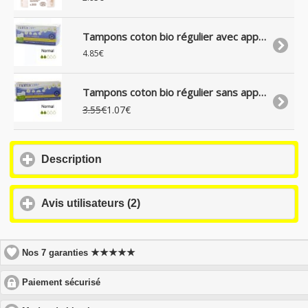
Tampons coton bio régulier avec applicateur, boite de 16
4.85€
Tampons coton bio régulier sans applicateur, boite de 20
3.55€
1.07€
click
Description
to
expand
contents
click
Avis utilisateurs (2)
to
expand
contents
★★★★★
Nos 7 garanties
click
Paiement sécurisé
to
expand