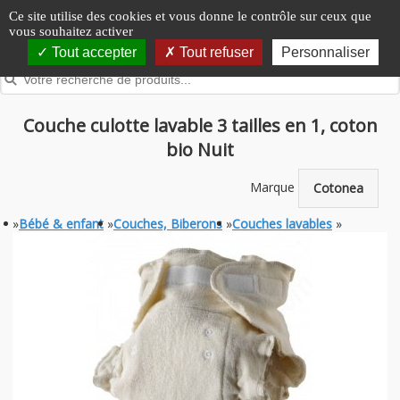
Panneau de gestion des cookies
Ce site utilise des cookies et vous donne le contrôle sur ceux que
vous souhaitez activer
Tout accepter
Tout refuser
Personnaliser
Couche culotte lavable 3 tailles en 1, coton
bio Nuit
Marque
Cotonea
»
Bébé & enfant
»
Couches, Biberons
»
Couches lavables
»