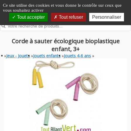
Panneau de gestion des cookies
Ce site utilise des cookies et vous donne le contrôle sur ceux que
vous souhaitez activer
Tout accepter
Tout refuser
Personnaliser
Corde à sauter écologique bioplastique
enfant, 3+
»
Jeux - Jouets
»
Jouets enfants
»
Jouets 4-6 ans
»