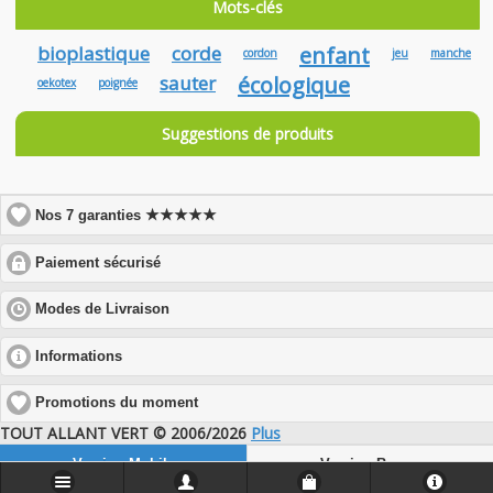
Mots-clés
bioplastique
corde
enfant
cordon
jeu
manche
sauter
écologique
oekotex
poignée
Suggestions de produits
★★★★★
Nos 7 garanties
click
Paiement sécurisé
to
expand
click
Modes de Livraison
contents
to
expand
click
Informations
contents
to
expand
Promotions du moment
contents
TOUT ALLANT VERT © 2006/2026
Plus
Version Mobile
Version Bureau