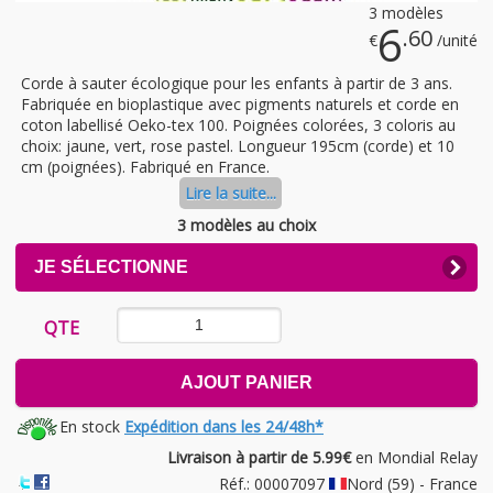
3 modèles
6
.60
€
/unité
Corde à sauter écologique pour les enfants à partir de 3 ans.
Fabriquée en bioplastique avec pigments naturels et corde en
coton labellisé Oeko-tex 100. Poignées colorées, 3 coloris au
choix: jaune, vert, rose pastel. Longueur 195cm (corde) et 10
cm (poignées). Fabriqué en France.
Lire la suite...
3 modèles au choix
CLICK
JE SÉLECTIONNE
TO
EXPAND
CONTENTS
QTE
AJOUT PANIER
En stock
Expédition dans les 24/48h*
Livraison à partir de 5.99€
en Mondial Relay
Réf.: 00007097
Nord (59) - France