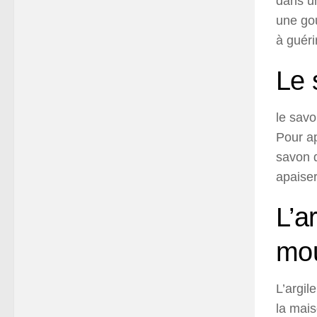
dans un
une gou
à guérir
Le 
le savo
Pour a
savon d
apaise
L’a
mou
L’argil
la mais