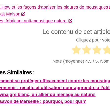
iHow et les façons d’apaiser les piqures de moustiques
ait Maison
es, fabricant anti-moustique naturel
Le contenu de cet article 
Cliquez pour voter
Note (moyenne)
4.5
/ 5. Nom
les Similaires:
ment se protéger efficacement contre les moustiqu
on noir : recette et utilisation pour apprendre à l’util
vinaigre blanc, un allier du ménage au naturel
savon de Marseille : pourquoi, pour qui ?