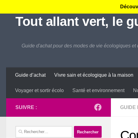
Découvr
Skip to content
Tout allant vert, le 
Guide d'achat pour des modes de vie écologiques et 
Guide d’achat
Vivre sain et écologique à la maison
Voyager et sortir écolo
Santé et environnement
No
SUIVRE :
GUIDE
Rechercher :
Co