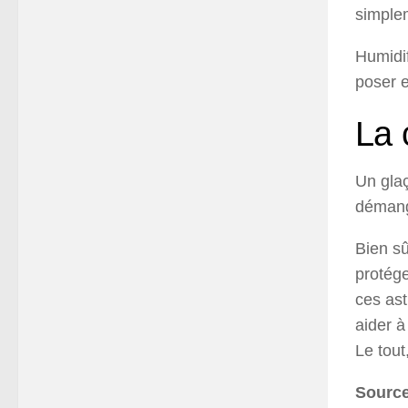
simplem
Humidif
poser e
La 
Un glaç
démang
Bien sûr
protége
ces ast
aider à
Le tout
Source