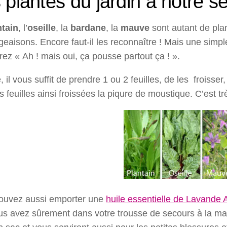
 plantes du jardin à notre s
ntain
, l’
oseille
, la
bardane
, la
mauve
sont autant de pla
aisons. Encore faut-il les reconnaître ! Mais une simple
rez « Ah ! mais oui, ça pousse partout ça ! ».
, il vous suffit de prendre 1 ou 2 feuilles, de les froisser, 
s feuilles ainsi froissées la piqure de moustique. C’est 
ouvez aussi emporter une
huile essentielle de Lavande 
s avez sûrement dans votre trousse de secours à la mais