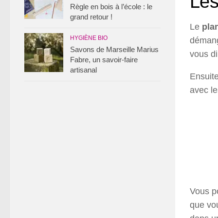
Les
Règle en bois à l’école : le
grand retour !
Le
pla
HYGIÈNE BIO
démange
Savons de Marseille Marius
vous di
Fabre, un savoir-faire
artisanal
Ensuite
avec le
Vous p
que vou