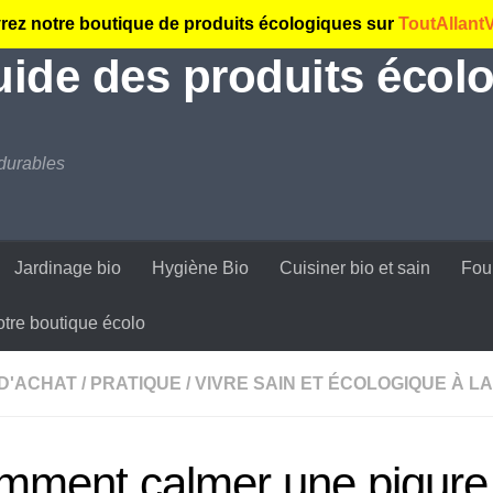
ez notre boutique de produits écologiques sur
ToutAllant
guide des produits écolo
durables
Jardinage bio
Hygiène Bio
Cuisiner bio et sain
Fou
tre boutique écolo
 D'ACHAT
/
PRATIQUE
/
VIVRE SAIN ET ÉCOLOGIQUE À L
mment calmer une piqure