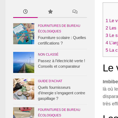
1
Le v
FOURNITURES DE BUREAU
2
Les 
ÉCOLOGIQUES
3
Le s
Fourniture scolaire : Quelles
4
L’ar
certifications ?
5
La ch
NON CLASSÉ
Passez à l’électricité verte !
Le 
Conseils et comparateur
Imbibe
GUIDE D'ACHAT
Quels fournisseurs
là où 
d’énergie s’engagent contre
dispara
gaspillage ?
très ef
FOURNITURES DE BUREAU
ÉCOLOGIQUES