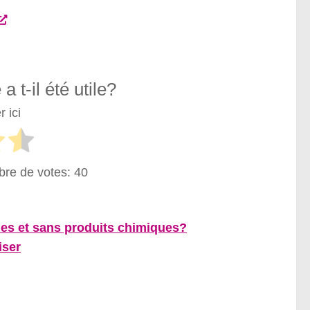
a t-il été utile?
 ici
bre de votes:
40
es et sans produits chimiques?
iser