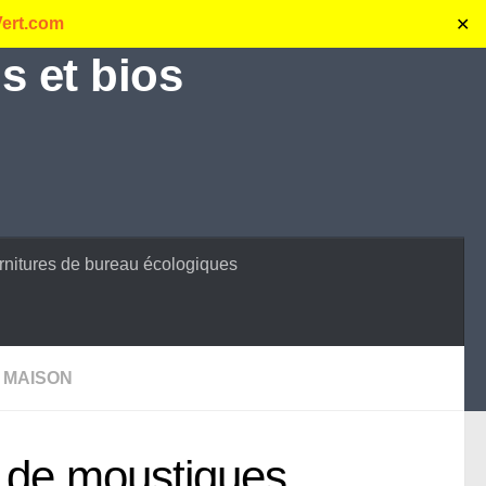
Vert.com
✕
s et bios
rnitures de bureau écologiques
A MAISON
 de moustiques