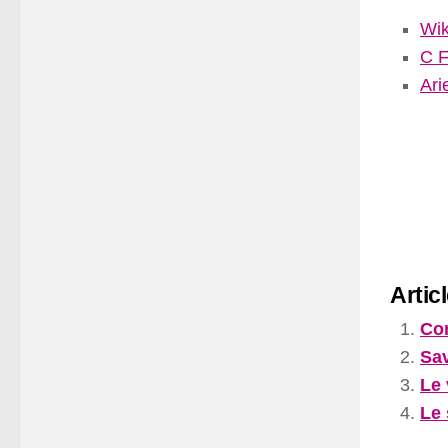
Wik
C F
Ari
Artic
Com
Sav
Le 
Le 