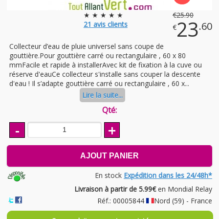
★ ★ ★ ★ ★
€
25
.90
23
21
avis clients
.60
€
Collecteur d’eau de pluie universel sans coupe de
gouttière.Pour gouttière carré ou rectangulaire , 60 x 80
mmFacile et rapide à installerAvec kit de fixation à la cuve ou
réserve d'eauCe collecteur s'installe sans couper la descente
d'eau ! Il s’adapte gouttière carré ou rectangulaire , 60 x...
Lire la suite...
Qté:
-
+
AJOUT PANIER
En stock
Expédition dans les 24/48h*
Livraison à partir de 5.99€
en Mondial Relay
Réf.: 00005844
Nord (59) - France