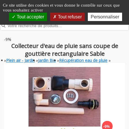
Panneau de gestion des cookies
Ce site utilise des cookies et vous donne le contrôle sur ceux que
vous souhaitez activer
Tout accepter
Tout refuser
Personnaliser
-9%
Collecteur d'eau de pluie sans coupe de
gouttière rectangulaire Sable
»
Plein air - Jardin
»
Jardin Bio
»
Récupération eau de pluie
»
-9%