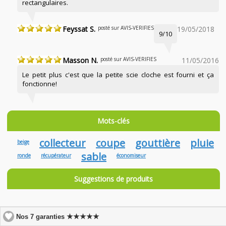
rectangulaires.
Feyssat S.
posté sur AVIS-VERIFIES
19/05/2018
9/10
Masson N.
posté sur AVIS-VERIFIES
11/05/2016
Le petit plus c'est que la petite scie cloche est fourni et ça
fonctionne!
Mots-clés
collecteur
coupe
gouttière
pluie
beige
sable
ronde
récupérateur
économiseur
Suggestions de produits
★★★★★
Nos 7 garanties