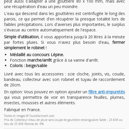
peut aussi s'adapter à une gouttière 80 x 100 mm, mais avec
une récupération d'eau un peu moindre.
L'eau qui descend dans les gouttières est centrifugée le long des
parois, ce qui permet d'en récupérer la presque totalité lors de
faibles précipitations. Lors d'averses plus importantes, le surplus
s'évacue au centre automatiquement de l'espace.
Simple d'utilisation
, il vous apportera jusqu'à 20 litres à la minute
par fortes pluies. Si vous n'avez plus besoin d'eau,
fermer
simplement le robinet
!
Médaillé au concours Lépine.
Fonction
marche/arrêt
grâce à sa vanne d'arrêt.
Coloris : beige/sable
Livré avec tous les accessoires : scie cloche, joints, vis, coude,
bandeau, collecteur avec son robinet et tuyau de raccordement
de 20cm.
En option: Vous pouvez en option ajouter un
filtre anti-impuretés
qui vous permettra de voir en transparence feuilles, plumes,
insectes, mousses et autres éléments.
Fabriqué en France.
Textes et images © Toutallantvert.com
Prix de Collecteur d'eau de pluie sans coupe de gouttière rectangulaire Sable : 23.60€ au
lieu de 25.90€ Remise de -9%