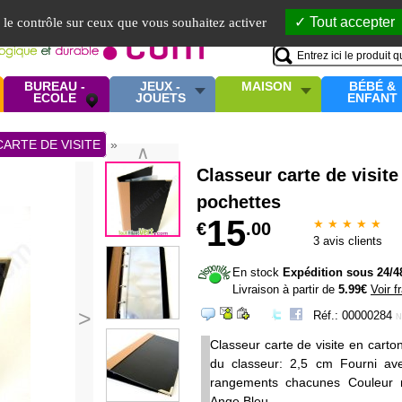
Mo
Tout accepter
e le contrôle sur ceux que vous souhaitez activer
BUREAU -
JEUX -
MAISON
BÉBÉ &
ECOLE
JOUETS
ENFANT
CARTE DE VISITE
»
∧
Classeur carte de visite
pochettes
15
★ ★ ★ ★ ★
€
.00
3
avis clients
En stock
Expédition sous 24/4
Livraison à partir de
5.99€
Voir f
>
Réf.: 00000284
N
Classeur carte de visite en cart
du classeur: 2,5 cm Fourni av
rangements chacunes Couleur noi
Ange Bleu