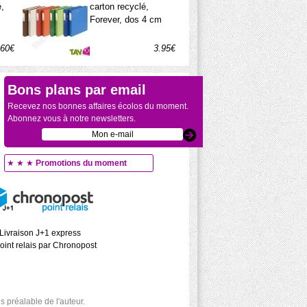
é,
carton recyclé,
Forever, dos 4 cm
.60€
3.95€
Bons plans par email
Recevez nos bonnes affaires écolos du moment.
Abonnez vous à notre newsletters.
★ ★ ★
Promotions du moment
Livraison J+1 express
oint relais par Chronopost
 préalable de l'auteur.