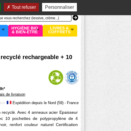
n compte
MON PANIER
0 article
Tout refuser
Personnaliser
HYGIÈNE BIO
LIVRES &
& BIEN-ETRE
COFFRETS
 recyclé rechargeable + 10
8h*
rais de livraison
Expédition depuis le Nord (59) - France
EUF
on recyclé. Avec 4 anneaux acier Epaisseur
ec 10 pochettes de polypropylène de 4
r, renfort couleur naturel Certification