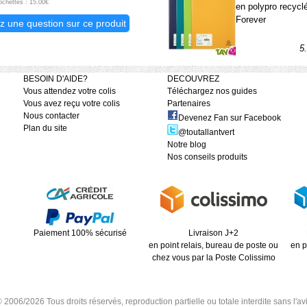
ochettes : 15.00€
en polypro recycl
Forever
z une question sur ce produit
5
BESOIN D'AIDE?
DECOUVREZ
Vous attendez votre colis
Téléchargez nos guides
Vous avez reçu votre colis
Partenaires
Nous contacter
Devenez Fan sur Facebook
Plan du site
@toutallantvert
Notre blog
Nos conseils produits
Paiement 100% sécurisé
Livraison J+2
en point relais, bureau de poste ou
en p
chez vous par la Poste Colissimo
6/2026 Tous droits réservés, reproduction partielle ou totale interdite sans l'avis