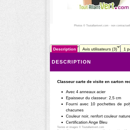
Photos © Toutallantvert.com - non contractuel
Description
Avis utilisateurs (3)
1 p
DESCRIPTION
Classeur carte de visite en carton re
Avec 4 anneaux acier
Epaisseur du classeur: 2,5 cm
Fourni avec 10 pochettes de po
chacunes
Couleur noir, renfort couleur nature
Certification Ange Bleu
Textes et images © Toutallantvert.com