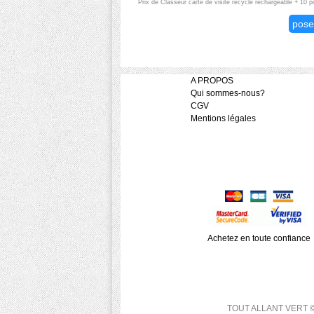
Prix de Classeur carte de visite recyclé rechargeable + 10 p
pose
A PROPOS
Qui sommes-nous?
CGV
Mentions légales
Achetez en toute confiance
TOUT ALLANT VERT © 200