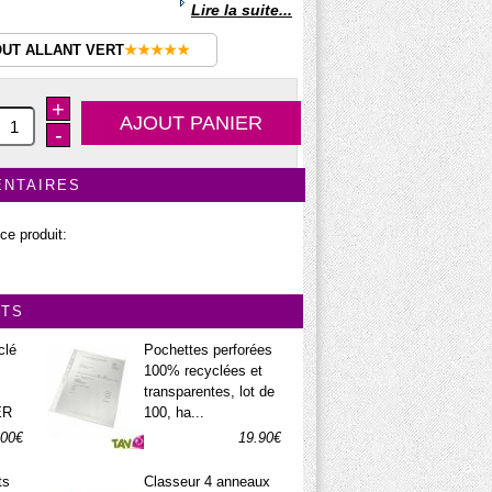
Lire la suite...
OUT ALLANT VERT
★★★★★
+
-
ENTAIRES
ce produit:
ITS
clé
Pochettes perforées
100% recyclées et
transparentes, lot de
ER
100, ha...
.00€
19.90€
ts
Classeur 4 anneaux