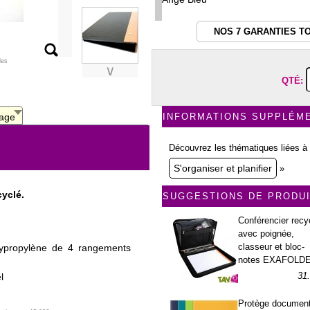
NOS 7 GARANTIES T
les
∨
QTÉ:
age
INFORMATIONS SUPPLÉM
Découvrez les thématiques liées à 
S'organiser et planifier
»
cyclé.
SUGGESTIONS DE PRODU
Conférencier recy
avec poignée,
classeur et bloc-
lypropylène de 4 rangements
notes EXAFOLD
31
l
Protège documen