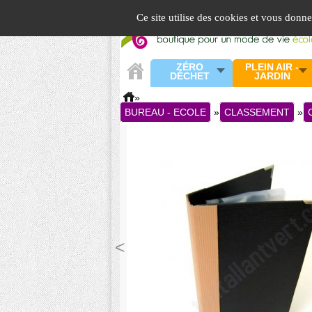
Panneau de gestion des cookies
Ce site utilise des cookies et vous donn
ZÉRO
PLEIN AIR -
DÉCHET
JARDIN
»
BUREAU - ECOLE
»
CLASSEMENT
»
<