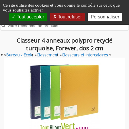
Panneau de gestion des cookies
Ce site utilise des cookies et vous donne le contrôle sur ceux que
vous souhaitez activer
Tout accepter
Tout refuser
Personnaliser
Classeur 4 anneaux polypro recyclé
turquoise, Forever, dos 2 cm
»
Bureau - Ecole
»
Classement
»
Classeurs et intercalaires
»