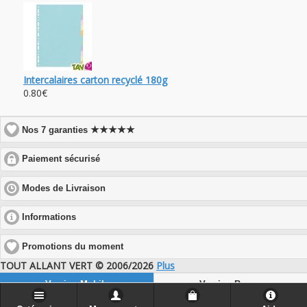
Intercalaires carton recyclé 180g
0.80€
★★★★★
Nos 7 garanties
click
Paiement sécurisé
to
expand
click
Modes de Livraison
contents
to
expand
click
Informations
contents
to
expand
Promotions du moment
contents
TOUT ALLANT VERT © 2006/2026
Plus
Version Mobile
Version Bureau