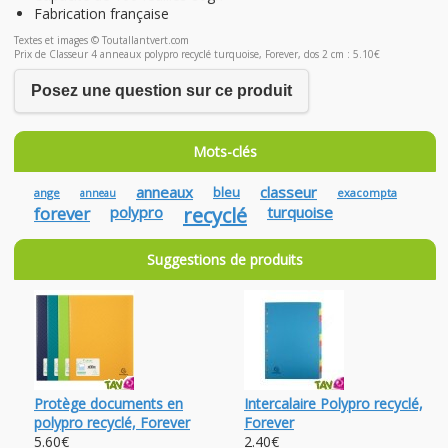
Fabrication française
Textes et images © Toutallantvert.com
Prix de Classeur 4 anneaux polypro recyclé turquoise, Forever, dos 2 cm : 5.10€
Posez une question sur ce produit
Mots-clés
anneaux
classeur
bleu
ange
exacompta
anneau
forever
polypro
recyclé
turquoise
Suggestions de produits
Protège documents en
Intercalaire Polypro recyclé,
polypro recyclé, Forever
Forever
5.60€
2.40€