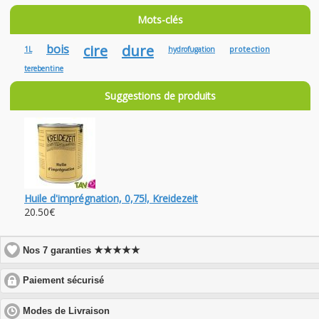
Mots-clés
bois
cire
dure
protection
1L
hydrofugation
terebentine
Suggestions de produits
Huile d'imprégnation, 0,75l, Kreidezeit
20.50€
★★★★★
Nos 7 garanties
click
Paiement sécurisé
to
expand
click
Modes de Livraison