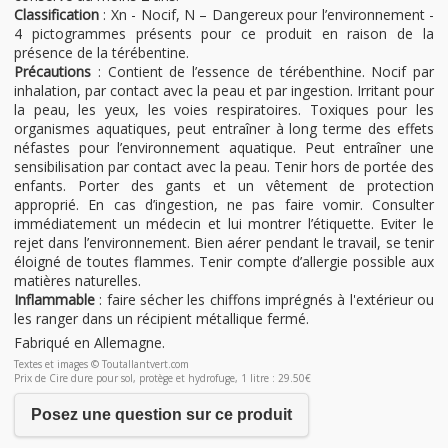
Classification
: Xn - Nocif, N – Dangereux pour l’environnement -
4 pictogrammes présents pour ce produit en raison de la
présence de la térébentine.
Précautions
: Contient de l’essence de térébenthine. Nocif par
inhalation, par contact avec la peau et par ingestion. Irritant pour
la peau, les yeux, les voies respiratoires. Toxiques pour les
organismes aquatiques, peut entraîner à long terme des effets
néfastes pour l’environnement aquatique. Peut entraîner une
sensibilisation par contact avec la peau. Tenir hors de portée des
enfants. Porter des gants et un vêtement de protection
approprié. En cas d’ingestion, ne pas faire vomir. Consulter
immédiatement un médecin et lui montrer l’étiquette. Eviter le
rejet dans l’environnement. Bien aérer pendant le travail, se tenir
éloigné de toutes flammes. Tenir compte d’allergie possible aux
matières naturelles.
Inflammable
: faire sécher les chiffons imprégnés à l'extérieur ou
les ranger dans un récipient métallique fermé.
Fabriqué en Allemagne.
Textes et images © Toutallantvert.com
Prix de Cire dure pour sol, protège et hydrofuge, 1 litre : 29.50€
Posez une question sur ce produit