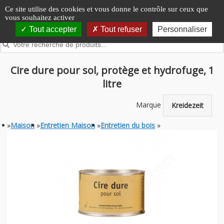
Panneau de gestion des cookies
Ce site utilise des cookies et vous donne le contrôle sur ceux que
vous souhaitez activer
Tout accepter
Tout refuser
Personnaliser
Cire dure pour sol, protège et hydrofuge, 1
litre
Marque
Kreidezeit
»
Maison
»
Entretien Maison
»
Entretien du bois
»