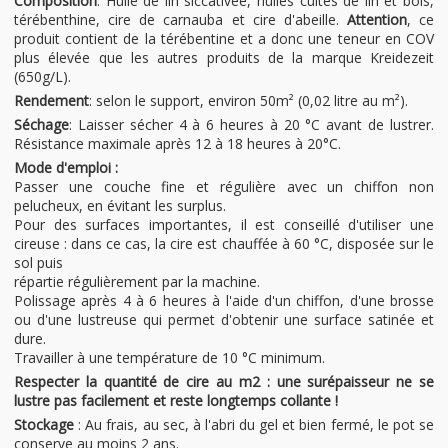
Composition
: Huile de lin siccativée, huiles cuites de lin et bois,
térébenthine, cire de carnauba et cire d'abeille.
Attention
, ce
produit contient de la térébentine et a donc une teneur en COV
plus élevée que les autres produits de la marque Kreidezeit
(650g/L).
Rendement
: selon le support, environ 50m² (0,02 litre au m²).
Séchage
: Laisser sécher 4 à 6 heures à 20 °C avant de lustrer.
Résistance maximale après 12 à 18 heures à 20°C.
Mode d'emploi :
Passer une couche fine et régulière avec un chiffon non
pelucheux, en évitant les surplus.
Pour des surfaces importantes, il est conseillé d'utiliser une
cireuse : dans ce cas, la cire est chauffée à 60 °C, disposée sur le
sol puis
répartie régulièrement par la machine.
Polissage après 4 à 6 heures à l'aide d'un chiffon, d'une brosse
ou d'une lustreuse qui permet d'obtenir une surface satinée et
dure.
Travailler à une température de 10 °C minimum.
Respecter la quantité de cire au m2 : une surépaisseur ne se
lustre pas facilement et reste longtemps collante !
Stockage
: Au frais, au sec, à l'abri du gel et bien fermé, le pot se
conserve au moins 2 ans.