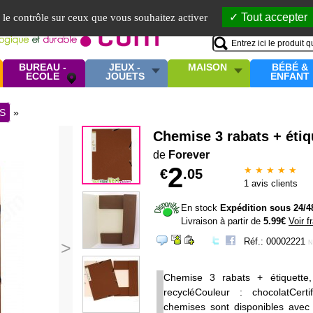
Mo
Tout accepter
e le contrôle sur ceux que vous souhaitez activer
BUREAU -
JEUX -
MAISON
BÉBÉ &
ECOLE
JOUETS
ENFANT
S
»
Chemise 3 rabats + étiq
de
Forever
2
★ ★ ★ ★ ★
€
.05
1
avis clients
En stock
Expédition sous 24/4
Livraison à partir de
5.99€
Voir f
Réf.: 00002221
>
N
Chemise 3 rabats + étiquette,
recycléCouleur : chocolatCert
chemises sont disponibles avec 