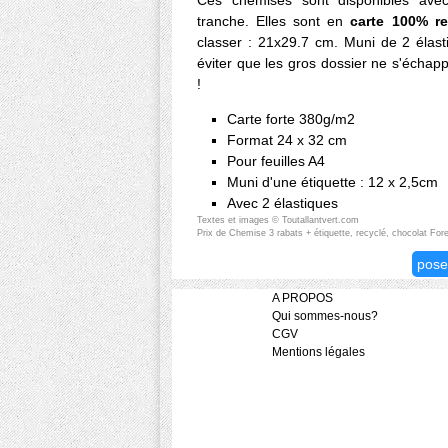
Ces chemises sont disponibles avec
tranche. Elles sont en
carte 100% re
classer : 21x29.7 cm. Muni de 2 élast
éviter que les gros dossier ne s'échap
!
Carte forte 380g/m2
Format 24 x 32 cm
Pour feuilles A4
Muni d'une étiquette : 12 x 2,5cm
Avec 2 élastiques
Textes et images © Toutallantvert.com
Prix de Chemise 3 rabats + étiquette, recyclé, chocolat Fore
pose
A PROPOS
Qui sommes-nous?
CGV
Mentions légales