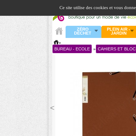
Panneau de gestion des cookies
Ce site utilise des cookies et vous donn
ZÉRO
PLEIN AIR -
DÉCHET
JARDIN
»
BUREAU - ECOLE
»
CAHIERS ET BLOC
<