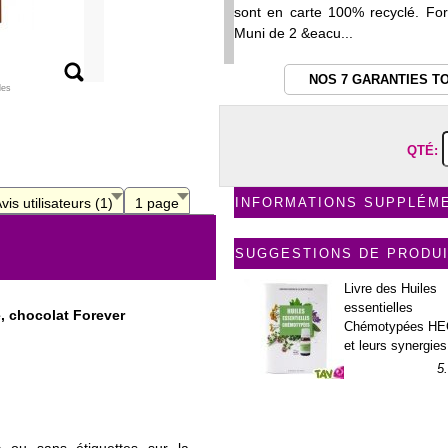
sont en carte 100% recyclé. For
Muni de 2 &eacu...
NOS 7 GARANTIES T
les
QTÉ:
vis utilisateurs (1)
1 page
INFORMATIONS SUPPLÉM
SUGGESTIONS DE PRODU
Livre des Huiles
essentielles
é, chocolat Forever
Chémotypées H
et leurs synergies
5