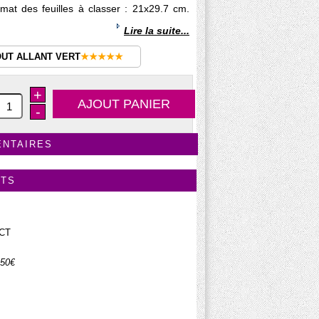
mat des feuilles à classer : 21x29.7 cm.
Lire la suite...
OUT ALLANT VERT
★★★★★
+
-
ENTAIRES
ITS
ECT
.50€