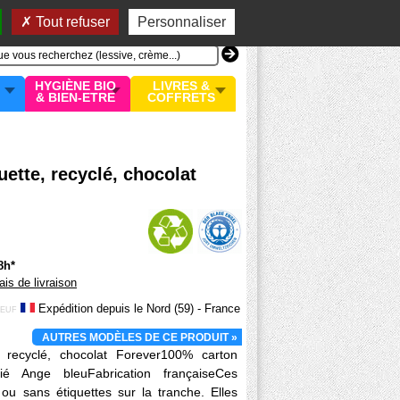
n compte
MON PANIER
0 article
Tout refuser
Personnaliser
HYGIÈNE BIO
LIVRES &
& BIEN-ETRE
COFFRETS
uette, recyclé, chocolat
8h*
rais de livraison
Expédition depuis le Nord (59) - France
EUF
AUTRES MODÈLES DE CE PRODUIT »
 recyclé, chocolat Forever100% carton
ifié Ange bleuFabrication françaiseCes
ou sans étiquettes sur la tranche. Elles