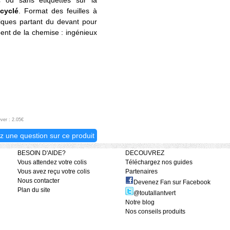
 ou sans étiquettes sur la
cyclé
. Format des feuilles à
iques partant du devant pour
pent de la chemise : ingénieux
ver : 2.05€
z une question sur ce produit
BESOIN D'AIDE?
DECOUVREZ
Vous attendez votre colis
Téléchargez nos guides
Vous avez reçu votre colis
Partenaires
Nous contacter
Devenez Fan sur Facebook
Plan du site
@toutallantvert
Notre blog
Nos conseils produits