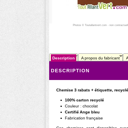
Photos © Toutallantvert.com - non contractuel
Description
A propos du fabricant
A
DESCRIPTION
Chemise 3 rabats + étiquette, recycl
100% carton recyclé
Couleur : chocolat
Certifié Ange bleu
Fabrication française