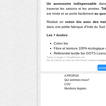
Un accessoire indispensable
dans 
traverse les saisons et les années.
Tr
est mixte et se porte facilement
au quo
Réalisé en
coton bio avec des tra
dans une petite fabrique d'Inde du Sud.
Les + écolos:
Coton bio
Fibre et teinture 100% écologique 
Référentiel textile bio GOTS Licen
Textes et images © Toutallantvert.com
Prix de Chèche en coton bio effet froissé, teinture écologiqu
pose
A PROPOS
Qui sommes-nous?
CGV
Mentions légales