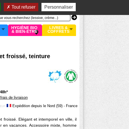
n compte
MON PANIER
0 article
Tout refuser
Personnaliser
HYGIÈNE BIO
LIVRES &
& BIEN-ETRE
COFFRETS
t froissé, teinture
/48h*
 frais de livraison
Expédition depuis le Nord (59) - France
EUF
froissé. Elégant et intemporel en ville, il
ier en vacances. Accessoire mixte, homme