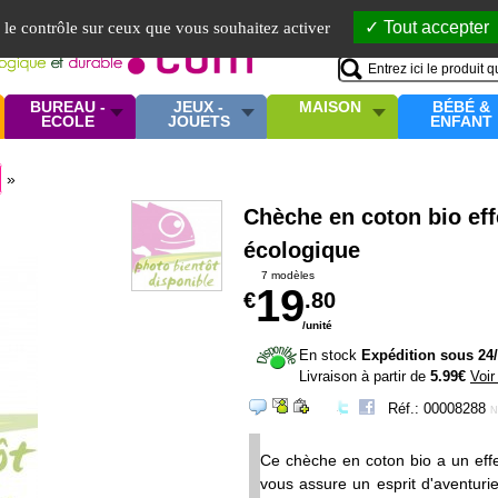
Mo
Tout accepter
e le contrôle sur ceux que vous souhaitez activer
BUREAU -
JEUX -
MAISON
BÉBÉ &
ECOLE
JOUETS
ENFANT
»
Chèche en coton bio effe
écologique
7 modèles
19
€
.80
/unité
En stock
Expédition sous 24
Livraison à partir de
5.99€
Voir
Réf.: 00008288
N
Ce chèche en coton bio a un effet 
vous assure un esprit d'aventur