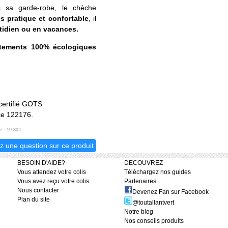
sa garde-robe, le chèche
ès pratique et confortable
, il
tidien ou en vacances.
itements 100% écologiques
certifié GOTS
ce 122176.
e : 19.80€
z une question sur ce produit
BESOIN D'AIDE?
DECOUVREZ
Vous attendez votre colis
Téléchargez nos guides
Vous avez reçu votre colis
Partenaires
Nous contacter
Devenez Fan sur Facebook
Plan du site
@toutallantvert
Notre blog
Nos conseils produits