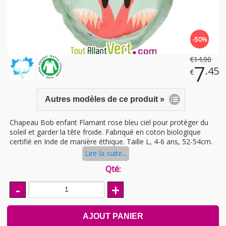
-50%
€
14
.90
7
.45
€
Autres modèles de ce produit »
Chapeau Bob enfant Flamant rose bleu ciel pour protéger du
soleil et garder la tête froide. Fabriqué en coton biologique
certifié en Inde de manière éthique. Taille L, 4-6 ans, 52-54cm.
Lire la suite...
Qté:
-
+
AJOUT PANIER