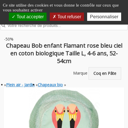
Panneau de gestion des cookies
Ce site utilise des cookies et vous donne le contrôle sur ceux que
vous souhaitez activer
Tout accepter
Tout refuser
Personnaliser
-50%
Chapeau Bob enfant Flamant rose bleu ciel
en coton biologique Taille L, 4-6 ans, 52-
54cm
Marque
Coq en Pâte
»
Plein air - Jardin
»
Chapeaux bio
»