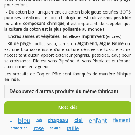
pour enfant.
-
Du coton bio
: uniquement du coton biologique certifiés
GOTS
pour ses créations.
Le coton biologique est cultivé
sans pesticide
ou autre
composant chimique
, il est important de rappeler que
la
culture du coton est la plus polluante
au monde !
-
Encres saines et végétales
: labellisée
Imprim'Vert
(encres)
-
Kit de plage
: pelle, seau, tamis en
Algoblend, Algue Brune
qui
est une biomasse issue d’une culture dénuée de toxicité et ne
nécessitant aucun apport extérieur (engrais, pesticide, eau) pour
sa croissance. Elle est sans Biphénol A, sans Phtalates et répond
aux normes en vigueur.
Les produits de Coq en Pâte sont fabriqués
de manière éthique
en Inde.
Découvrez d'autres produits du même fabricant Coq en Pâte
Mots-clés
bleu
chapeau
ciel
enfant
flamant
L
bob
rose
taille
protection
solaire