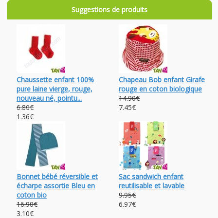
Suggestions de produits
Chaussette enfant 100%
Chapeau Bob enfant Girafe
pure laine vierge, rouge,
rouge en coton biologique
nouveau né, pointu...
14.90€
6.80€
7.45€
1.36€
Bonnet bébé réversible et
Sac sandwich enfant
écharpe assortie Bleu en
reutilisable et lavable
coton bio
9.95€
16.90€
6.97€
3.10€