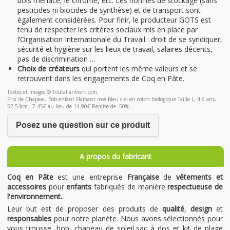
bois menacé, le chrome, etc. Les normes de stockage (sans
pesticides ni biocides de synthèse) et de transport sont
également considérées. Pour finir, le producteur GOTS est
tenu de respecter les critères sociaux mis en place par
l’Organisation Internationale du Travail : droit de se syndiquer,
sécurité et hygiène sur les lieux de travail, salaires décents,
pas de discrimination …
Choix de créateurs
qui portent les même valeurs et se
retrouvent dans les engagements de Coq en Pâte.
Textes et images © Toutallantvert.com
Prix de Chapeau Bob enfant Flamant rose bleu ciel en coton biologique Taille L, 4-6 ans,
52-54cm : 7.45€ au lieu de 14.90€ Remise de -50%
Posez une question sur ce produit
A propos du fabricant
Coq en Pâte
est une entreprise
Française
de
vêtements et
accessoires
pour
enfants
fabriqués de manière
respectueuse de
l'environnement.
Leur but est de proposer des produits de
qualité
,
design
et
responsables
pour notre planète. Nous avons sélectionnés pour
vous trousse, bob, chapeau de soleil,sac à dos et kit de plage