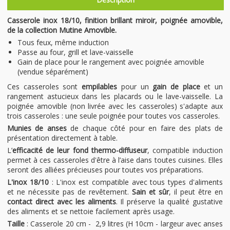
Casserole inox 18/10, finition brillant miroir, poignée amovible,
de la collection Mutine Amovible.
Tous feux, même induction
Passe au four, grill et lave-vaisselle
Gain de place pour le rangement avec poignée amovible
(vendue séparément)
Ces casseroles sont
empilables
pour un
gain de place
et un
rangement astucieux dans les placards ou le lave-vaisselle. La
poignée amovible (non livrée avec les casseroles) s'adapte aux
trois casseroles : une seule poignée pour toutes vos casseroles.
Munies de anses
de chaque côté pour en faire des plats de
présentation directement à table.
L’
efficacité de leur fond thermo-diffuseur
, compatible induction
permet à ces casseroles d'être à l’aise dans toutes cuisines. Elles
seront des alliées précieuses pour toutes vos préparations.
L'inox 18/10
: L'inox est compatible avec tous types d'aliments
et ne nécessite pas de revêtement.
Sain et sûr
, il peut être en
contact direct avec les aliments
. Il préserve la qualité gustative
des aliments et se nettoie facilement après usage.
Taille
: Casserole 20 cm - 2,9 litres (H 10cm - largeur avec anses