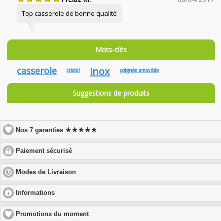
Top casserole de bonne qualité
Mots-clés
casserole
inox
cristel
poignée amovible
Suggestions de produits
★★★★★
Nos 7 garanties
click
Paiement sécurisé
to
expand
click
Modes de Livraison
contents
to
expand
click
Informations
contents
to
expand
Promotions du moment
contents