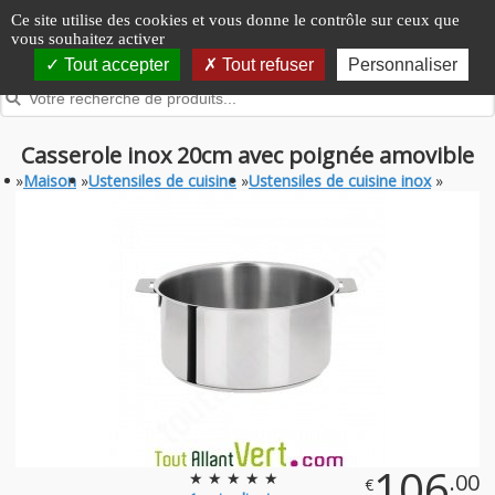
Panneau de gestion des cookies
Ce site utilise des cookies et vous donne le contrôle sur ceux que
vous souhaitez activer
Tout accepter
Tout refuser
Personnaliser
Casserole inox 20cm avec poignée amovible
»
Maison
»
Ustensiles de cuisine
»
Ustensiles de cuisine inox
»
106
★ ★ ★ ★ ★
.00
€