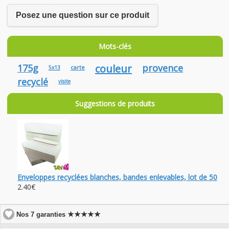
Posez une question sur ce produit
Mots-clés
175g
couleur
provence
carte
5x13
recyclé
visite
Suggestions de produits
Enveloppes recyclées blanches, bandes enlevables, lot de 50
2.40€
★★★★★
Nos 7 garanties