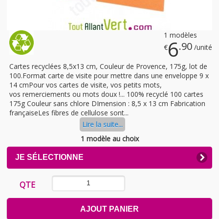
1 modèles
6
.90
€
/unité
Cartes recyclées 8,5x13 cm, Couleur de Provence, 175g, lot de
100.Format carte de visite pour mettre dans une enveloppe 9 x
14 cmPour vos cartes de visite, vos petits mots,
vos remerciements ou mots doux !... 100% recyclé 100 cartes
175g Couleur sans chlore DImension : 8,5 x 13 cm Fabrication
françaiseLes fibres de cellulose sont...
Lire la suite...
1 modèle au choix
CLICK
JE SÉLECTIONNE
TO
EXPAND
CONTENTS
QTE
AJOUT PANIER