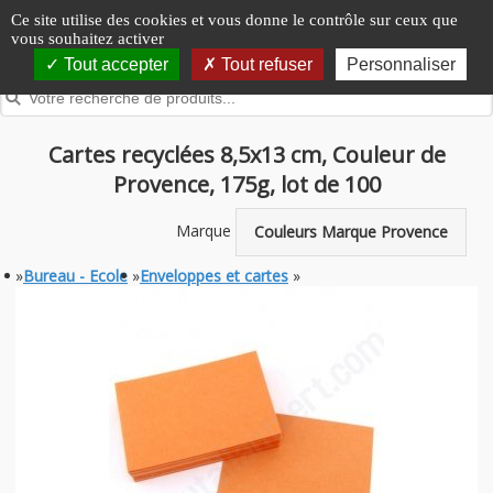
Panneau de gestion des cookies
Ce site utilise des cookies et vous donne le contrôle sur ceux que
vous souhaitez activer
Tout accepter
Tout refuser
Personnaliser
Cartes recyclées 8,5x13 cm, Couleur de
Provence, 175g, lot de 100
Marque
Couleurs Marque Provence
»
Bureau - Ecole
»
Enveloppes et cartes
»