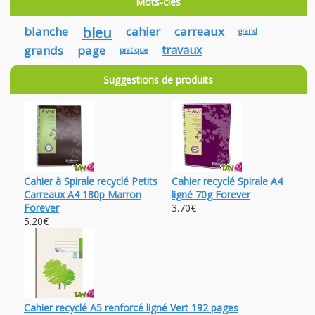
Mots-clés
blanche
bleu
cahier
carreaux
grand
grands
page
travaux
pratique
Suggestions de produits
Cahier à Spirale recyclé Petits
Cahier recyclé Spirale A4
Carreaux A4 180p Marron
ligné 70g Forever
Forever
3.70€
5.20€
Cahier recyclé A5 renforcé ligné Vert 192 pages