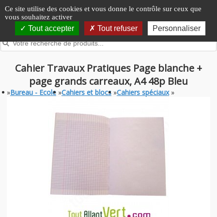
Panneau de gestion des cookies
Ce site utilise des cookies et vous donne le contrôle sur ceux que
vous souhaitez activer
Tout accepter
Tout refuser
Personnaliser
Cahier Travaux Pratiques Page blanche +
page grands carreaux, A4 48p Bleu
»
Bureau - Ecole
»
Cahiers et blocs
»
Cahiers spéciaux
»