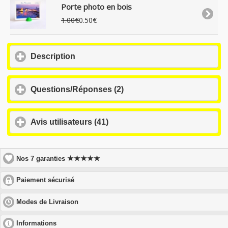
Porte photo en bois
1.00€
0.50€
click
Description
to
expand
contents
click
Questions/Réponses (2)
to
expand
contents
click
Avis utilisateurs (41)
to
expand
contents
★★★★★
Nos 7 garanties
click
Paiement sécurisé
to
expand
click
Modes de Livraison
contents
to
expand
click
Informations