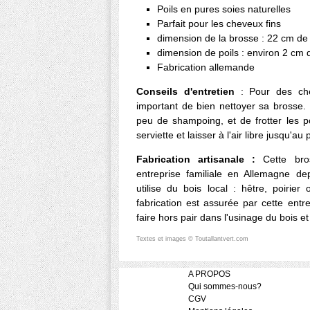
Poils en pures soies naturelles
Parfait pour les cheveux fins
dimension de la brosse : 22 cm de 
dimension de poils : environ 2 cm 
Fabrication allemande
Conseils d'entretien
: Pour des chev
important de bien nettoyer sa brosse. I
peu de shampoing, et de frotter les p
serviette et laisser à l'air libre jusqu'a
Fabrication artisanale :
Cette bros
entreprise familiale en Allemagne dep
utilise du bois local : hêtre, poirie
fabrication est assurée par cette entr
faire hors pair dans l'usinage du bois 
Textes et images © Toutallantvert.com
A PROPOS
Qui sommes-nous?
CGV