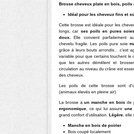
Brosse cheveux plate en bois, poils 
Idéal pour les cheveux fins et s
Cette brosse est idéale pour les cheveu
longs, car
ses poils en pures soies
doux.
Elle convient parfaitement 
chevelu fragile. Les poils pure soie
m
grâce à leurs bouts arrondis... c'est a
variable pour que certains touchent le c
que les autres démêlent et brosse
circulation au niveau du crâne est ess
des cheveux.
Les poils de cette brosse sont d'o
(animaux élevés en pleine air).
La brosse a
un manche en bois
de 
ergonomique
, ce qui lui assure
une 
grand confort d'utilisation.
Légère
, elle
Manche en bois de poirier
Bois coupé localement