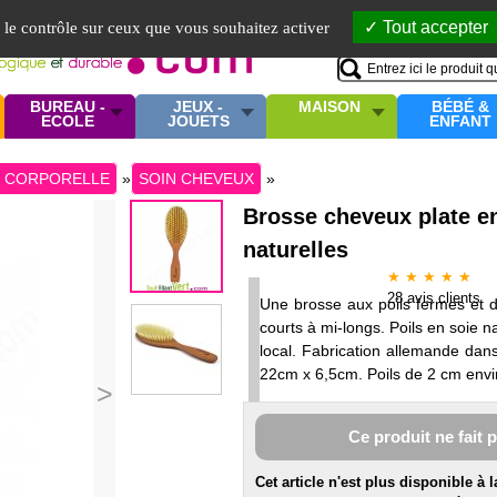
Mo
Tout accepter
e le contrôle sur ceux que vous souhaitez activer
BUREAU -
JEUX -
MAISON
BÉBÉ &
ECOLE
JOUETS
ENFANT
E CORPORELLE
»
SOIN CHEVEUX
»
Brosse cheveux plate en
naturelles
★ ★ ★ ★ ★
28
avis clients
Une brosse aux poils fermes et d
courts à mi-longs. Poils en soie 
local. Fabrication allemande dans
22cm x 6,5cm. Poils de 2 cm envi
>
Ce produit ne fait 
Cet article n'est plus disponible à 