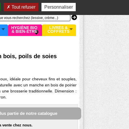
n compte
MON PANIER
0 article
Tout refuser
Personnaliser
HYGIÈNE BIO
LIVRES &
& BIEN-ETRE
COFFRETS
 bois, poils de soies
oux, idéale pour cheveux fins et souples,
naturelle avec un manche en bois de poirier
 une brosserie traditionnelle. Dimension :
ron.
plus partie de notre catalogue
la vente chez nous.