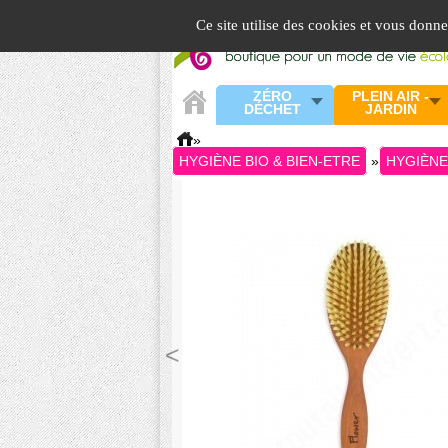
Panneau de gestion des cookies
Ce site utilise des cookies et vous donn
ZÉRO
PLEIN AIR -
DÉCHET
JARDIN
»
HYGIÈNE BIO & BIEN-ETRE
»
HYGIÈN
<