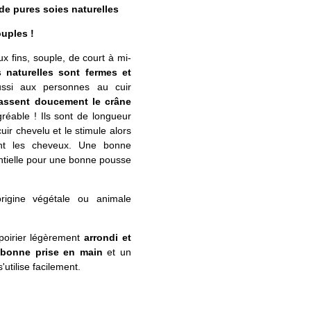
de pures soies naturelles
ouples !
x fins, souple, de court à mi-
 naturelles sont fermes et
aussi aux personnes au cuir
assent doucement le crâne
gréable ! Ils sont de longueur
uir chevelu et le stimule alors
nt les cheveux. Une bonne
entielle pour une bonne pousse
rigine végétale ou animale
poirier légèrement
arrondi et
bonne prise en main
et un
 s'utilise facilement.